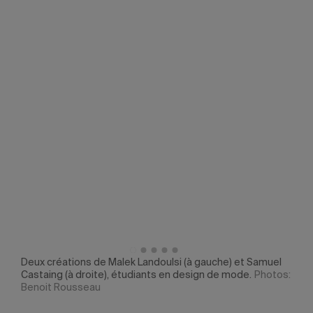
salie
Deux créations de Malek Landoulsi (à gauche) et Samuel
Créa
Castaing (à droite), étudiants en design de mode.
Photos:
June
Benoit Rousseau
Phot