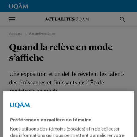
Accueil
|
Vie universitaire
Quand la relève en mode
s’affiche
Une exposition et un défilé révèlent les talents
des finissantes et finissants de l’École
supérieure de mode.
VIE UNIVERSITAIRE
CULTURE
GESTION
ÉTUDIANTS
Préférences en matière de témoins
Nous utilisons des témoins (cookies) afin de collecter
des informations qui nous permettent d’améliorer votre