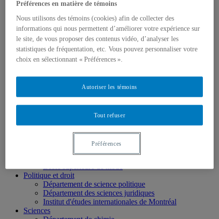
Préférences en matière de témoins
École des médias
Éducation
Nous utilisons des témoins (cookies) afin de collecter des
Département de didactique
informations qui nous permettent d’améliorer votre expérience sur
Département de didactique des langues
le site, de vous proposer des contenus vidéo, d’analyser les
Département d'éducation et formation spécialisées
statistiques de fréquentation, etc. Vous pouvez personnaliser votre
Département d'éducation et pédagogie
choix en sélectionnant « Préférences ».
Gestion
Département de finance
Département de management
Département de marketing
Autoriser les témoins
Département de stratégie, responsabilité sociale et
environnementale
Département des sciences comptables
Tout refuser
Département des sciences économiques
Département d’analytique, opérations et technologies
de l’information
Préférences
Département d'études urbaines et touristiques
Département d'organisation et ressources humaines
École supérieure de mode
Politique et droit
Département de science politique
Département des sciences juridiques
Institut d'études internationales de Montréal
Sciences