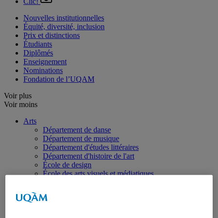
Clic!
Nouvelles institutionnelles
Équité, diversité, inclusion
Prix et distinctions
Étudiants
Diplômés
Enseignement
Nominations
Fondation de l’UQAM
Voir plus
Voir moins
Arts
Département de danse
Département de musique
Département d'études littéraires
Département d'histoire de l'art
École de design
École des arts visuels et médiatiques
École supérieure de théâtre
Institut du patrimoine
Communication
Département de communication sociale et publique
École de langues