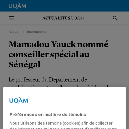
Accueil
|
International
Mamadou Yauck nommé
conseiller spécial au
Sénégal
Le professeur du Département de
mathématiques travaille avec le président de
l’Assemblée nationale.
INTERNATIONAL
NOMINATIONS
SCIENCES
PROFESSEURS
Préférences en matière de témoins
Nous utilisons des témoins (cookies) afin de collecter