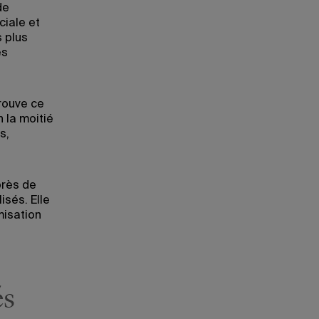
de
iale et
 plus
es
rouve ce
 la moitié
s,
près de
isés. Elle
misation
és