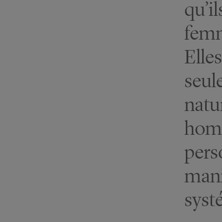
qu’il
femm
Elle
seul
natu
homm
pers
mani
syst