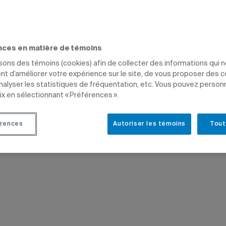
e en recherche
MMUNICATION
ÉTUDIANTS
nces en matière de témoins
isons des témoins (cookies) afin de collecter des informations qui 
t d’améliorer votre expérience sur le site, de vous proposer des 
analyser les statistiques de fréquentation, etc. Vous pouvez person
ix en sélectionnant « Préférences ».
rences
Autoriser les témoins
Tout