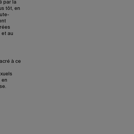
é par la
s tôt, en
ute-
ent
trées
 et au
acré à ce
exuels
 en
se.