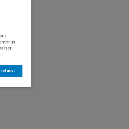
nous
contenus
naliser
 refuser