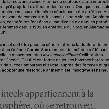
 de la mouvance «incel», armé de couteaux, a été interpell
rs qu’il projetait d’attaquer des femmes. Quelques mois plu
un adolescent issu de la même nébuleuse a été arrêté en Ha
uste avant de commettre, lui aussi, un acte violent. Amplem
es, ces affaires font écho à une dizaine d’attaques perpé
s femmes depuis 1989 en Amérique du Nord, en Allemagne
Uni.
incel doit être prise au sérieux, affirme la doctorante en
tion Océane Corbin. Son mémoire de maîtrise a été cons
elle le mouvement des
involuntary celibates
/célibataires
ires (incels). Celui-ci est formé de jeunes hommes hétéros
as de succès amoureux ni sexuel auprès des femmes et qui
à adopter une rhétorique antiféministe, misogyne et haineu
 incels appartiennent à la
sphère, où se retrouvent