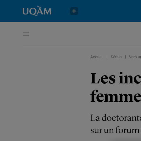
Accueil
|
Séries
|
Vers u
Les inc
femmes
La doctorante
sur un forum 