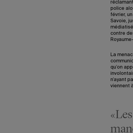
réclamant
police alo
février, 
Savoie, j
médiatisé
contre de
Royaume-
La menace 
communica
qu’on app
involonta
n’ayant p
viennent 
«Les
mano