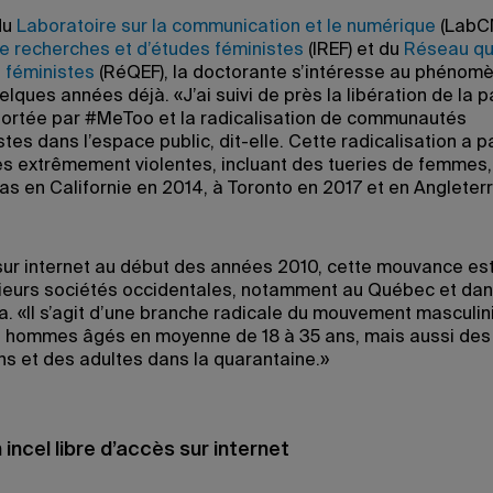
du
Laboratoire sur la communication et le numérique
(LabC
 de recherches et d’études féministes
(IREF) et du
Réseau qu
 féministes
(RéQEF), la doctorante s’intéresse au phénomè
lques années déjà. «J’ai suivi de près la libération de la 
rtée par #MeToo et la radicalisation de communautés
tes dans l’espace public, dit-elle. Cette radicalisation a pa
s extrêmement violentes, incluant des tueries de femme
cas en Californie en 2014, à Toronto en 2017 et en Angleter
ur internet au début des années 2010, cette mouvance es
ieurs sociétés occidentales, notamment au Québec et dans
. «Il s’agit d’une branche radicale du mouvement masculini
s hommes âgés en moyenne de 18 à 35 ans, mais aussi des
ans et des adultes dans la quarantaine.»
incel libre d’accès sur internet