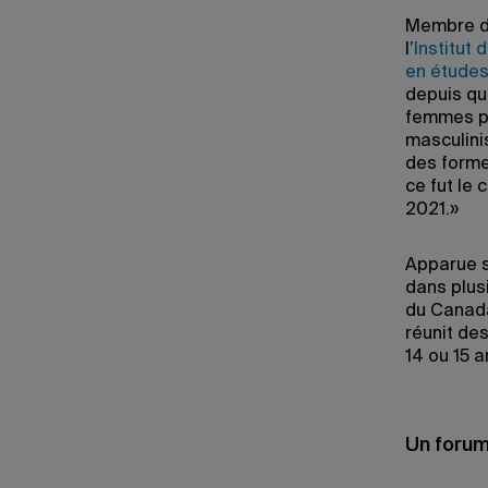
Membre 
l’
Institut
en études
depuis que
femmes po
masculinis
des forme
ce fut le 
2021.»
Apparue s
dans plus
du Canada
réunit de
14 ou 15 
Un forum 