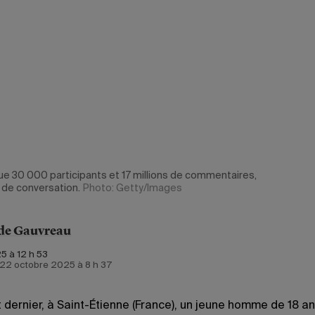
e 30 000 participants et 17 millions de commentaires,
 de conversation.
Photo: Getty/Images
de Gauvreau
5 à 12 h 53
e 22 octobre 2025 à 8 h 37
et dernier, à Saint-Étienne (France), un jeune homme de 18 a