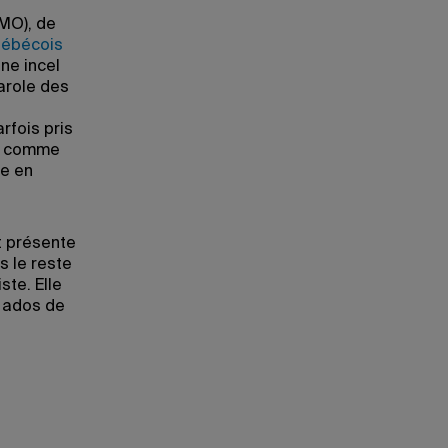
MO), de
ébécois
ne incel
parole des
rfois pris
s, comme
re en
t présente
 le reste
ste. Elle
 ados de