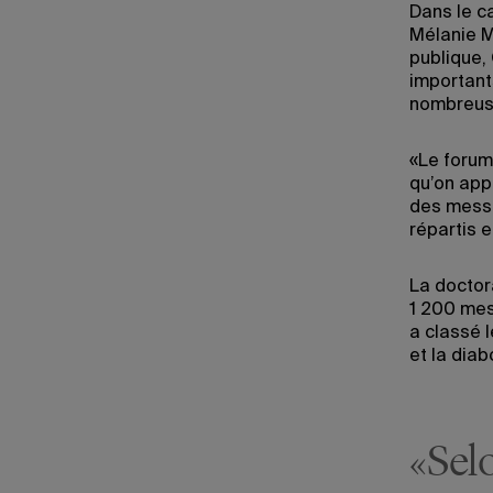
Dans le c
Mélanie M
publique,
importants
nombreuse
«Le forum
qu’on appe
des messa
répartis 
La doctor
1 200 mes
a classé l
et la diab
«Selo