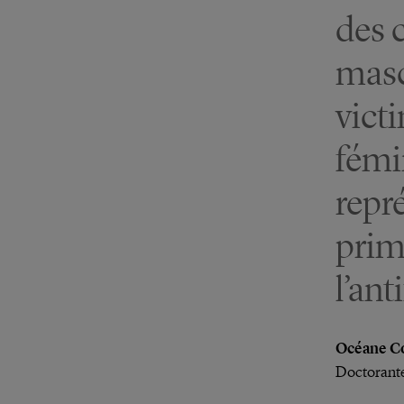
des 
masc
vict
fémin
repré
prima
l’an
Océane C
Doctorant