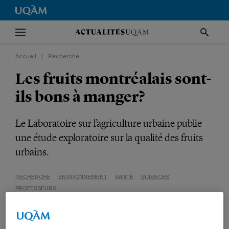
Accueil
|
Recherche
Les fruits montréalais sont-
ils bons à manger?
Le Laboratoire sur l’agriculture urbaine publie
une étude exploratoire sur la qualité des fruits
urbains.
RECHERCHE
ENVIRONNEMENT
SANTÉ
SCIENCES
PROFESSEURS