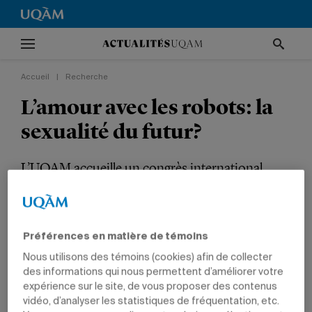
Accueil
|
Recherche
L’amour avec les robots: la
sexualité du futur?
L’UQAM accueille un congrès international
consacré à l’univers insolite de la
.
sextech
RECHERCHE
SOCIÉTÉ
INTERNATIONAL
SCIENCES HUMAINES
Préférences en matière de témoins
PROFESSEURS
Nous utilisons des témoins (cookies) afin de collecter
des informations qui nous permettent d’améliorer votre
expérience sur le site, de vous proposer des contenus
vidéo, d’analyser les statistiques de fréquentation, etc.