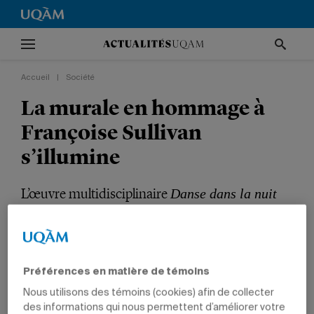
Accueil
|
Société
La murale en hommage à
Françoise Sullivan
s’illumine
L’œuvre multidisciplinaire
Danse dans la nuit
orne désormais la plus haute murale à Montréal.
SOCIÉTÉ
CULTURE
ARTS
DIPLÔMÉS
DIRECTION
Préférences en matière de témoins
Nous utilisons des témoins (cookies) afin de collecter
des informations qui nous permettent d’améliorer votre