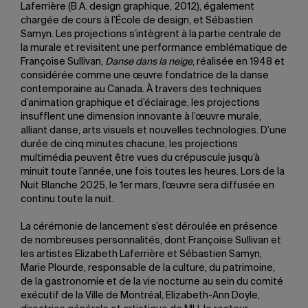
Laferrière (B.A. design graphique, 2012), également
chargée de cours à l’École de design, et Sébastien
Samyn. Les projections s’intègrent à la partie centrale de
la murale et revisitent une performance emblématique de
Françoise Sullivan,
Danse dans la neige
, réalisée en 1948 et
considérée comme une œuvre fondatrice de la danse
contemporaine au Canada. À travers des techniques
d’animation graphique et d’éclairage, les projections
insufflent une dimension innovante à l’œuvre murale,
alliant danse, arts visuels et nouvelles technologies. D’une
durée de cinq minutes chacune, les projections
multimédia peuvent être vues du crépuscule jusqu’à
minuit toute l’année, une fois toutes les heures. Lors de la
Nuit Blanche 2025, le 1er mars, l’œuvre sera diffusée en
continu toute la nuit.
La cérémonie de lancement s’est déroulée en présence
de nombreuses personnalités, dont Françoise Sullivan et
les artistes Elizabeth Laferrière et Sébastien Samyn,
Marie Plourde, responsable de la culture, du patrimoine,
de la gastronomie et de la vie nocturne au sein du comité
exécutif de la Ville de Montréal, Elizabeth-Ann Doyle,