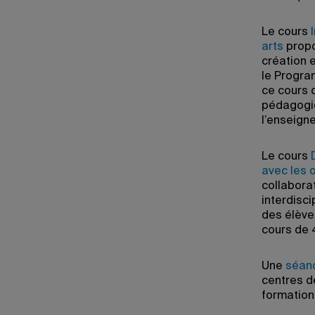
Le cours
arts
propos
création 
le Progra
ce cours d
pédagogiq
l’enseigne
Le cours
avec les o
collabora
interdisc
des élèves
cours de 4
Une
séanc
centres de
formation