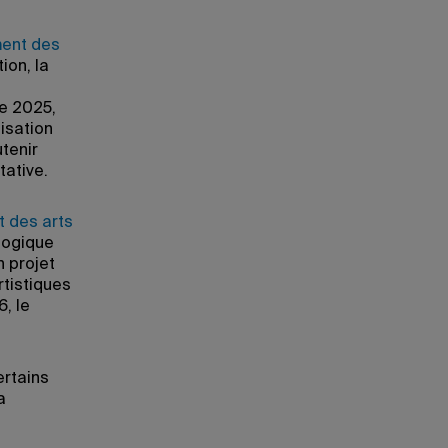
ment des
ion, la
ne 2025,
lisation
tenir
tative.
 des arts
gogique
n projet
rtistiques
6, le
ertains
a