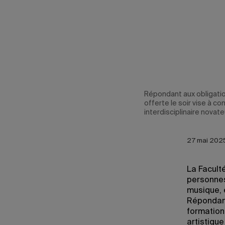
Répondant aux obligation
offerte le soir vise à c
interdisciplinaire novate
27 mai 2025
La Facult
personnes
musique, 
Répondant 
formation 
artistique