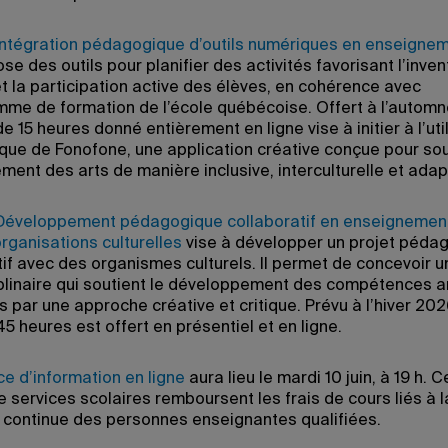
Intégration pédagogique d’outils numériques en enseigne
e des outils pour planifier des activités favorisant l’invent
et la participation active des élèves, en cohérence avec
mme de formation de l’école québécoise. Offert à l’autom
e 15 heures donné entièrement en ligne vise à initier à l’uti
ue de Fonofone, une application créative conçue pour sou
ment des arts de manière inclusive, interculturelle et adap
Développement pédagogique collaboratif en enseignement
rganisations culturelles
vise à développer un projet péda
tif avec des organismes culturels. Il permet de concevoir u
iplinaire qui soutient le développement des compétences a
 par une approche créative et critique. Prévu à l’hiver 202
5 heures est offert en présentiel et en ligne.
e d’information en ligne
aura lieu le mardi 10 juin, à 19 h. C
 services scolaires remboursent les frais de cours liés à l
 continue des personnes enseignantes qualifiées.