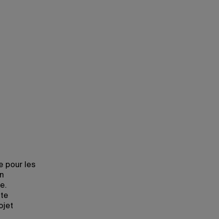
e pour les
en
e.
tte
ojet