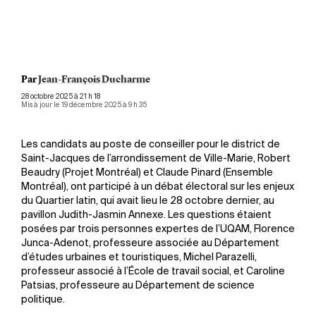
Flor
Dépa
Caro
scie
Par
Jean-François Ducharme
28 octobre 2025 à 21 h 18
Mis à jour le 19 décembre 2025 à 9 h 35
Les candidats au poste de conseiller pour le district de
Saint-Jacques de l’arrondissement de Ville-Marie, Robert
Beaudry (Projet Montréal) et Claude Pinard (Ensemble
Montréal), ont participé à un débat électoral sur les enjeux
du Quartier latin, qui avait lieu le 28 octobre dernier, au
pavillon Judith-Jasmin Annexe. Les questions étaient
posées par trois personnes expertes de l’UQAM, Florence
Junca-Adenot, professeure associée au Département
d’études urbaines et touristiques, Michel Parazelli,
professeur associé à l’École de travail social, et Caroline
Patsias, professeure au Département de science
politique.