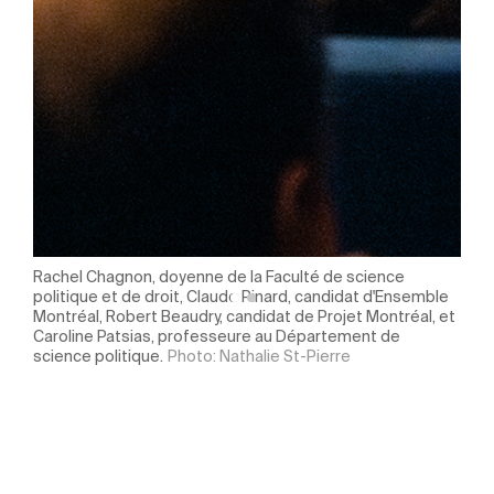
lté
Rachel Chagnon, doyenne de la Faculté de science
De g
politique et de droit, Claude Pinard, candidat d'Ensemble
des 
Montréal, Robert Beaudry, candidat de Projet Montréal, et
asso
Caroline Patsias, professeure au Département de
dire
science politique.
Photo: Nathalie St-Pierre
Robe
ice
Grég
ourt
asso
Lali
déve
et
Chag
,
de d