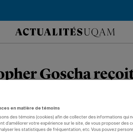
opher Goscha reçoit
eorge McT. Kahin
 est honoré par l’Association for Asi
nces en matière de témoins
isons des témoins (cookies) afin de collecter des informations qui 
ge sur la première guerre d’Indochin
t d’améliorer votre expérience sur le site, de vous proposer des 
analyser les statistiques de fréquentation, etc. Vous pouvez person