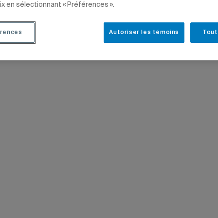
ix en sélectionnant « Préférences ».
AL
TÊTES D'AFFICHE
PRIX ET DISTINCTIONS
SCIENCES HUMAINES
PROFES
rences
Autoriser les témoins
Tout