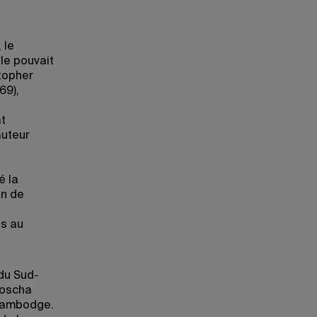
 le
le pouvait
stopher
69),
at
auteur
é la
on de
is au
du Sud-
Goscha
 Cambodge.