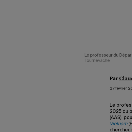
Le professeur du Dépar
Tournevache
Par
Clau
27 février 2
Le profes
2025 du p
(AAS), po
Vietnam
(P
chercheur