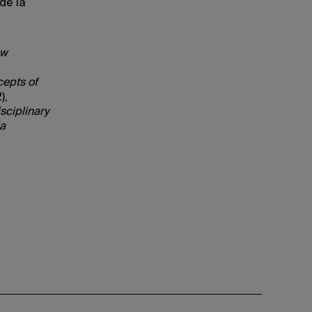
de la
ew
epts of
),
sciplinary
la