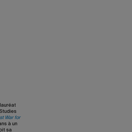
lauréat
 Studies
st War for
ans à un
oit sa