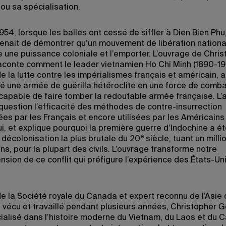
 ou sa spécialisation.
954, lorsque les balles ont cessé de siffler à Dien Bien Phu,
enait de démontrer qu’un mouvement de libération nationa
 une puissance coloniale et l’emporter. L’ouvrage de Chri
conte comment le leader vietnamien Ho Chi Minh (1890-19
 la lutte contre les impérialismes français et américain, a
é une armée de guérilla hétéroclite en une force de comb
apable de faire tomber la redoutable armée française. L’
question l’efficacité des méthodes de contre-insurrection
es par les Français et encore utilisées par les Américains
i, et explique pourquoi la première guerre d’Indochine a ét
e
 décolonisation la plus brutale du 20
siècle, tuant un milli
s, pour la plupart des civils. L’ouvrage transforme notre
sion de ce conflit qui préfigure l’expérience des États-Un
 la Société royale du Canada et expert reconnu de l’Asie 
 a vécu et travaillé pendant plusieurs années, Christopher 
cialisé dans l’histoire moderne du Vietnam, du Laos et du