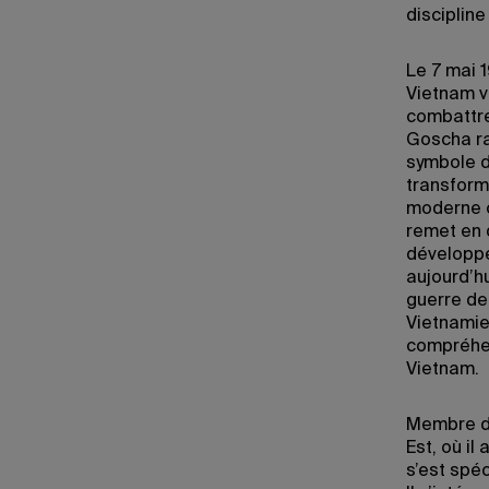
discipline
Le 7 mai 1
Vietnam v
combattre
Goscha ra
symbole de
transform
moderne c
remet en 
développé
aujourd’hu
guerre de
Vietnamien
compréhen
Vietnam.
Membre de
Est, où il
s’est spé