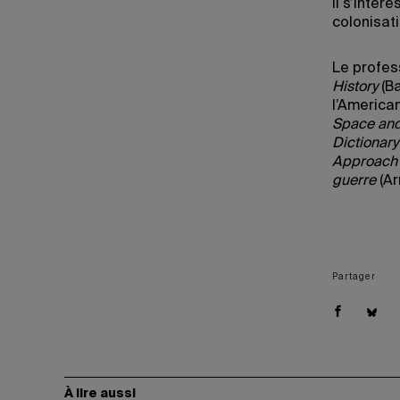
Il s’intér
colonisati
Le profes
History
(Ba
l’America
Space and
Dictionary
Approach
guerre
(Ar
Partager
À lire aussi