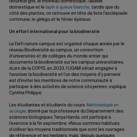
l’écureuil gris, le moineau domestique, l’abeille
domestique et le
lapin à queue blanche
, tandis que du
côté des plantes, on retrouve en tête de liste l’asclépiade
commune, le ginkgo et le févier épineux.
Un effort international pour la biodiversité
Le Défi nature campus est organisé chaque année par le
réseau Biodiversité au campus, un consortium
d’universités et de collèges du monde entier qui
documente la biodiversité sur les campus universitaires.
«Lors de la COP15, en 2023, l’UQAM s’était engagée à
favoriser la biodiversité et l’un des moyens d’y parvenir
est d’inviter les membres de notre communauté à
participer à des activités de science citoyenne», explique
Cynthia Philippe.
Les étudiantes et étudiants du cours
Méthodologie en
écologie
, donné par la professeure du Département des
sciences biologiques Tanya Handa, ont participé à
l’exercice à la fin septembre. «Nous sommes habitués
d’utiliser les moyens traditionnels que sont les ouvrages
de référence et les herbiers, mais, depuis quelques