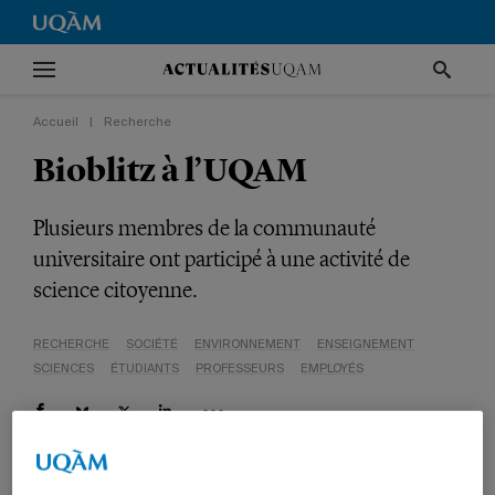
Accueil
|
Recherche
Bioblitz à l’UQAM
Plusieurs membres de la communauté
universitaire ont participé à une activité de
science citoyenne.
RECHERCHE
SOCIÉTÉ
ENVIRONNEMENT
ENSEIGNEMENT
SCIENCES
ÉTUDIANTS
PROFESSEURS
EMPLOYÉS
Parmi les participantes et participants au bioblitz, on