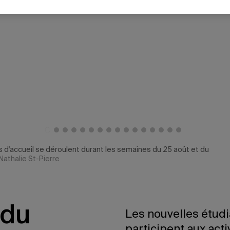
s d'accueil se déroulent durant les semaines du 25 août et du
Nathalie St-Pierre
 du
Les nouvelles étud
participent aux acti