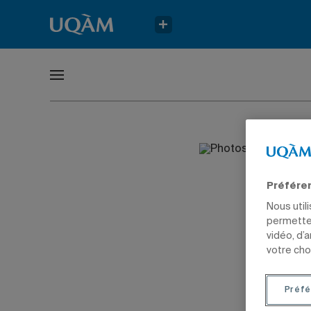
Préfére
Nous util
permetten
vidéo, d’
votre cho
Préfé