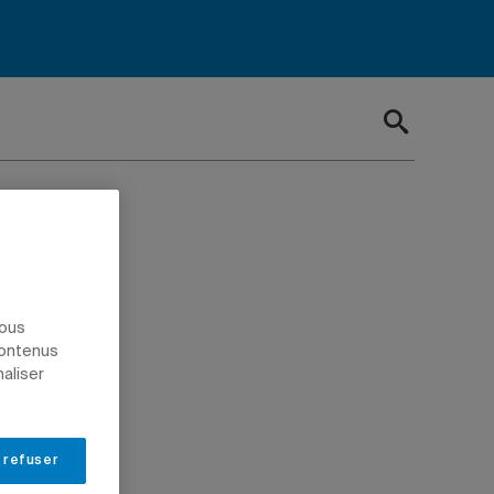
nous
contenus
naliser
 refuser