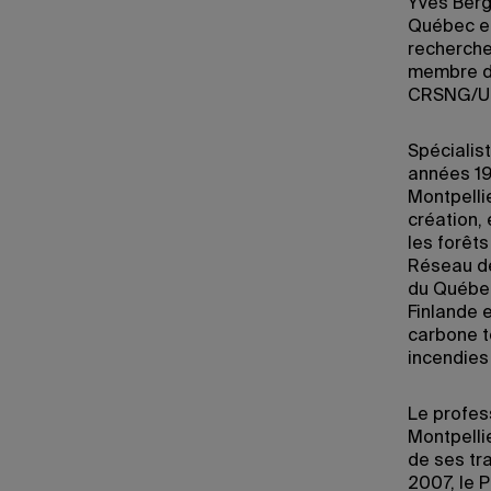
Yves Berg
Québec en
recherche
membre du 
CRSNG/UQ
Spécialis
années 19
Montpellie
création,
les forêts
Réseau de
du Québec 
Finlande 
carbone t
incendies
Le profes
Montpellie
de ses tr
2007, le P