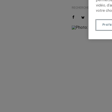
permetten
vidéo, d’
RECHERCHE
TÊTES D'AFFI
votre cho
Préfé