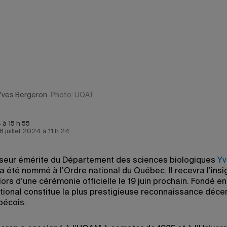
Yves Bergeron.
Photo: UQAT
 à 15 h 55
 8 juillet 2024 à 11 h 24
seur émérite du Département des sciences biologiques
Yv
a été nommé à l’Ordre national du Québec. Il recevra l’ins
lors d’une cérémonie officielle le 19 juin prochain. Fondé en
ational constitue la plus prestigieuse reconnaissance déce
bécois.