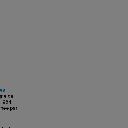
es
igne de
 1984,
rnée par