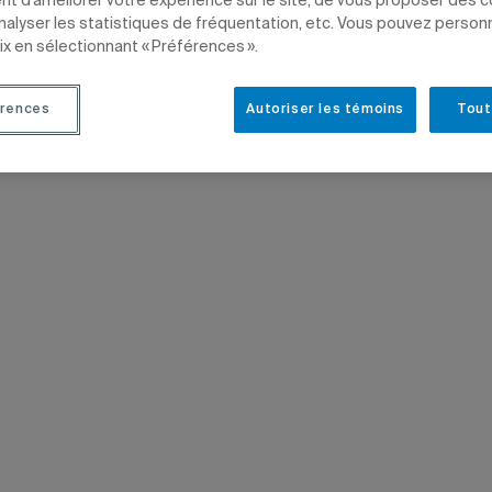
t d’améliorer votre expérience sur le site, de vous proposer des 
analyser les statistiques de fréquentation, etc. Vous pouvez person
CHE
SCIENCES
PROFESSEURS
ix en sélectionnant « Préférences ».
rences
Autoriser les témoins
Tout