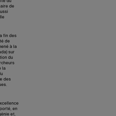
ité du
haire de
ussi
lle
a fin des
té de
mené à la
ada) sur
tion du
ercheurs
 la
du
ue des
ues.
excellence
porté, en
énie et,