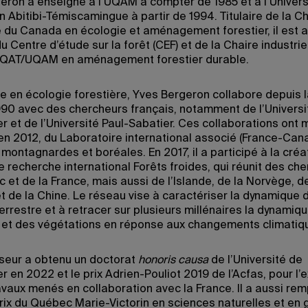
eron a enseigné à l’UQAM à compter de 1985 et à l’Univers
 Abitibi-Témiscamingue à partir de 1994. Titulaire de la C
 du Canada en écologie et aménagement forestier, il est a
Centre d’étude sur la forêt (CEF) et de la Chaire industrie
AT/UQAM en aménagement forestier durable.
te en écologie forestière, Yves Bergeron collabore depuis l
90 avec des chercheurs français, notamment de l’Universi
r et de l’Université Paul-Sabatier. Ces collaborations ont 
 en 2012, du Laboratoire international associé (France-Can
 montagnardes et boréales. En 2017, il a participé à la créa
 recherche international Forêts froides, qui réunit des ch
et de la France, mais aussi de l’Islande, de la Norvège, de
et de la Chine. Le réseau vise à caractériser la dynamique 
errestre et à retracer sur plusieurs millénaires la dynamiq
 et des végétations en réponse aux changements climatiq
seur a obtenu un doctorat
honoris causa
de l’Université de
r en 2022 et le prix Adrien-Pouliot 2019 de l’Acfas, pour l’
avaux menés en collaboration avec la France. Il a aussi rem
rix du Québec Marie-Victorin en sciences naturelles et en g