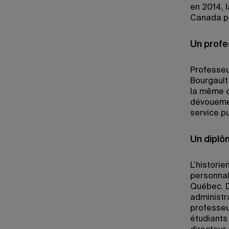
en 2014, 
Canada po
Un profe
Professeu
Bourgault
la même c
dévouemen
service pu
Un diplô
L’historie
personnali
Québec. Dé
administr
professeu
étudiants 