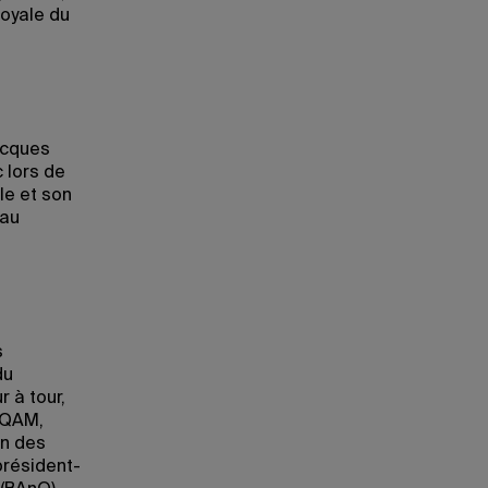
royale du
acques
 lors de
le et son
’au
s
du
r à tour,
’UQAM,
on des
président-