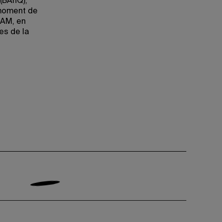
 (BAnQ),
 moment de
QAM, en
res de la