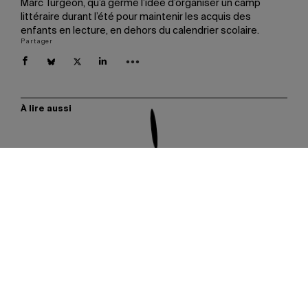
Marc Turgeon, qu’a germé l’idée d’organiser un camp
littéraire durant l’été pour maintenir les acquis des
enfants en lecture, en dehors du calendrier scolaire.
Partager
À lire aussi
Les plus populaires
S’abonner au bulletin Actualités UQAM