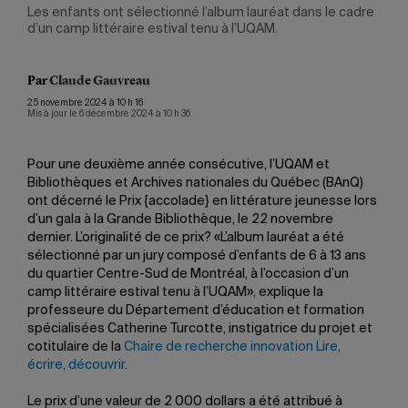
s et
Les enfants ont sélectionné l’album lauréat dans le cadre
Le c
d’un camp littéraire estival tenu à l’UQAM.
des 
Par
Claude Gauvreau
25 novembre 2024 à 10 h 16
Mis à jour le 6 décembre 2024 à 10 h 36
Pour une deuxième année consécutive, l’UQAM et
Bibliothèques et Archives nationales du Québec (BAnQ)
ont décerné le Prix {accolade} en littérature jeunesse lors
d’un gala à la Grande Bibliothèque, le 22 novembre
dernier. L’originalité de ce prix? «L’album lauréat a été
sélectionné par un jury composé d’enfants de 6 à 13 ans
du quartier Centre-Sud de Montréal, à l’occasion d’un
camp littéraire estival tenu à l’UQAM», explique la
professeure du Département d’éducation et formation
spécialisées Catherine Turcotte, instigatrice du projet et
cotitulaire de la
Chaire de recherche innovation Lire,
écrire, découvrir
.
Le prix d’une valeur de 2 000 dollars a été attribué à