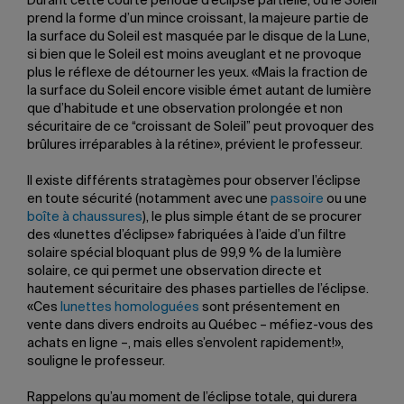
Durant cette courte période d’éclipse partielle, où le Soleil
prend la forme d’un mince croissant, la majeure partie de
la surface du Soleil est masquée par le disque de la Lune,
si bien que le Soleil est moins aveuglant et ne provoque
plus le réflexe de détourner les yeux. «Mais la fraction de
la surface du Soleil encore visible émet autant de lumière
que d’habitude et une observation prolongée et non
sécuritaire de ce “croissant de Soleil” peut provoquer des
brûlures irréparables à la rétine», prévient le professeur.
Il existe différents stratagèmes pour observer l’éclipse
en toute sécurité (notamment avec une
passoire
ou une
boîte à chaussures
), le plus simple étant de se procurer
des «lunettes d’éclipse» fabriquées à l’aide d’un filtre
solaire spécial bloquant plus de 99,9 % de la lumière
solaire, ce qui permet une observation directe et
hautement sécuritaire des phases partielles de l’éclipse.
«Ces
lunettes homologuées
sont présentement en
vente dans divers endroits au Québec – méfiez-vous des
achats en ligne –, mais elles s’envolent rapidement!»,
souligne le professeur.
Rappelons qu’au moment de l’éclipse totale, qui durera