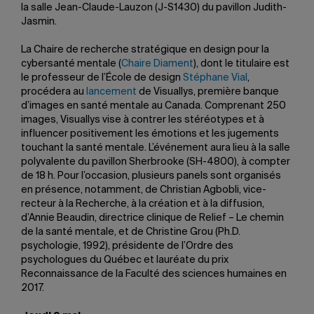
la salle Jean-Claude-Lauzon (J-S1430) du pavillon Judith-
Jasmin.
La Chaire de recherche stratégique en design pour la
cybersanté mentale (
Chaire Diament
), dont le titulaire est
le professeur de l’École de design
Stéphane Vial
,
procédera au
lancement
de Visuallys, première banque
d’images en santé mentale au Canada. Comprenant 250
images, Visuallys vise à contrer les stéréotypes et à
influencer positivement les émotions et les jugements
touchant la santé mentale. L’événement aura lieu à la salle
polyvalente du pavillon Sherbrooke (SH-4800), à compter
de 18 h. Pour l’occasion, plusieurs panels sont organisés
en présence, notamment, de Christian Agbobli, vice-
recteur à la Recherche, à la création et à la diffusion,
d’Annie Beaudin, directrice clinique de Relief – Le chemin
de la santé mentale, et de Christine Grou (Ph.D.
psychologie, 1992), présidente de l’Ordre des
psychologues du Québec et lauréate du prix
Reconnaissance de la Faculté des sciences humaines en
2017.