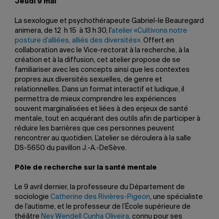
Jeudi 9 mai
La sexologue et psychothérapeute Gabriel-le Beauregard
animera, de 12 h 15 à 13 h 30, l’
atelier «Cultivons notre
posture d’alliées, alliés des diversités»
. Offert en
collaboration avec le Vice-rectorat à la recherche, à la
création et à la diffusion, cet atelier propose de se
familiariser avec les concepts ainsi que les contextes
propres aux diversités sexuelles, de genre et
relationnelles. Dans un format interactif et ludique, il
permettra de mieux comprendre les expériences
souvent marginalisées et liées à des enjeux de santé
mentale, tout en acquérant des outils afin de participer à
réduire les barrières que ces personnes peuvent
rencontrer au quotidien. L’atelier se déroulera à la salle
DS-5650 du pavillon J.-A.-DeSève.
Pôle de recherche sur la santé mentale
Le 9 avril dernier, la professeure du Département de
sociologie
Catherine des Rivières-Pigeon
, une spécialiste
de l’autisme, et le professeur de l’École supérieure de
théâtre
Ney Wendell Cunha Oliveira
, connu pour ses