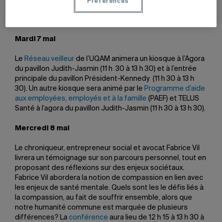
Préférences
et de porter attention à celle des personnes de son
entourage.
Mardi 7 mai
Le
Réseau veilleur
de l’UQAM animera un kiosque à l’Agora
du pavillon Judith-Jasmin (11 h 30 à 13 h 30) et à l’entrée
principale du pavillon Président-Kennedy (11 h 30 à 13 h
30). Un autre kiosque sera animé par le
Programme d’aide
aux employées, employés et à la famille
(PAEF) et TELUS
Santé à l’agora du pavillon Judith-Jasmin (11 h 30 à 13 h 30).
Mercredi 8 mai
Le chroniqueur, entrepreneur social et avocat Fabrice Vil
livrera un témoignage sur son parcours personnel, tout en
proposant des réflexions sur des enjeux sociétaux.
Fabrice Vil abordera la notion de compassion en lien avec
les enjeux de santé mentale. Quels sont les le défis liés à
la compassion, au fait de souffrir ensemble, alors que
notre humanité commune est marquée de plusieurs
différences? La
conférence
aura lieu de 12 h 15 à 13 h 30 à