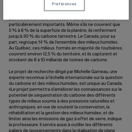
Canada et quatre autres universités québécoises (McGill,
Préférences
Laval, l’Université de Montréal et l’UQTR).
Les milieux humides constituent des puits de carbone
particulièrement importants. Même s’ils ne couvrent que
5 % à 8 % de la superficie de la planète, ils renferment
jusqu’à 30 % du carbone terrestre. Le Canada, pour sa
part, regroupe 14 % de l’ensemble des milieux humides.
Au Québec, ces milieux, formés en majorité de tourbières,
couvrent environ 12,5 % du territoire, et ils capturent et
stockent de 8 à 10 milliards de tonnes de carbone.
Le projet de recherche dirigé par Michelle Garneau, une
experte reconnue à l’échelle internationale sur la question
du carbone et des milieux humides, est unique au Canada.
«Le projet permettra d’améliorer les connaissances sur le
potentiel de séquestration du carbone des différents
types de milieux soumis à des pressions naturelles et
anthropiques, en vue de soutenir la conservation, la
réhabilitation et la gestion des milieux humides, et de
limiter ainsi les émissions de gaz à effet de serre, indique
la professeure. Il servira aussi à outiller les différents
paliers de gouvernements dans la réalisation de plans