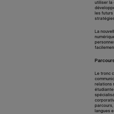
utiliser 
développe
les futurs
stratégie
La nouvel
numérique
personnes
facilemen
Parcours
Le tronc 
communica
relations 
étudiantes
spécialis
corporati
parcours,
langues et