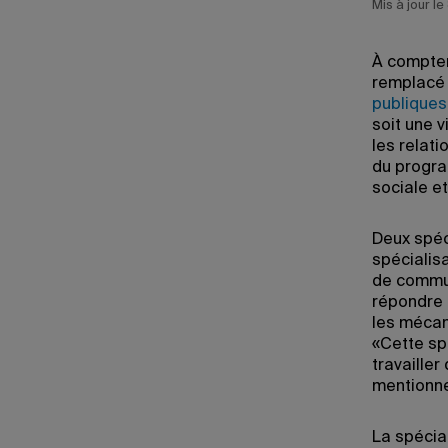
Mis à jour l
À compter
remplacé 
publiques
soit une v
les relat
du progra
sociale et
Deux spéc
spécialis
de commun
répondre 
les mécan
«Cette sp
travailler
mentionne
La spécia