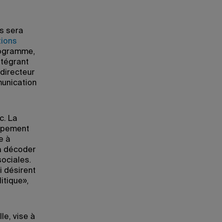
s sera
tions
rogramme,
ntégrant
 directeur
munication
c. La
oppement
e à
à décoder
sociales.
i désirent
itique»,
le, vise à