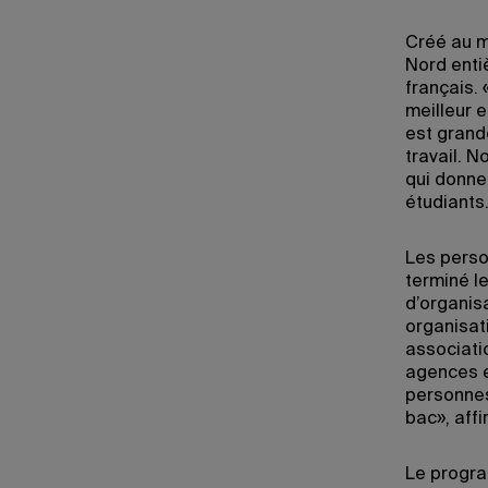
Créé au m
Nord enti
français.
meilleur e
est grand
travail. 
qui donne
étudiants
Les perso
terminé l
d’organis
organisat
associati
agences e
personnes
bac», affi
Le progra