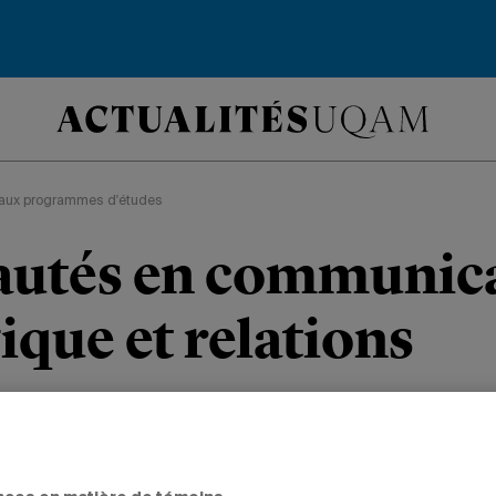
aux programmes d'études
utés en communic
ique et relations
ues
éat change de nom et propose deux no