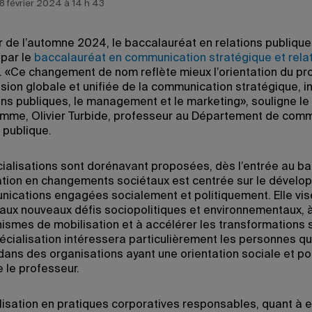
e 8 février 2024 à 14 h 43
 de l’automne 2024, le baccalauréat en relations publique
par le
baccalauréat en communication stratégique et rela
. «Ce changement de nom reflète mieux l’orientation du p
ision globale et unifiée de la communication stratégique, i
ions publiques, le management et le marketing», souligne le
mme, Olivier Turbide, professeur au Département de com
 publique.
ialisations sont dorénavant proposées, dès l’entrée au ba
ation en changements sociétaux est centrée sur le dével
ications engagées socialement et politiquement. Elle vis
aux nouveaux défis sociopolitiques et environnementaux, 
ismes de mobilisation et à accélérer les transformations 
écialisation intéressera particulièrement les personnes qu
 dans des organisations ayant une orientation sociale et pol
 le professeur.
lisation en pratiques corporatives responsables, quant à el