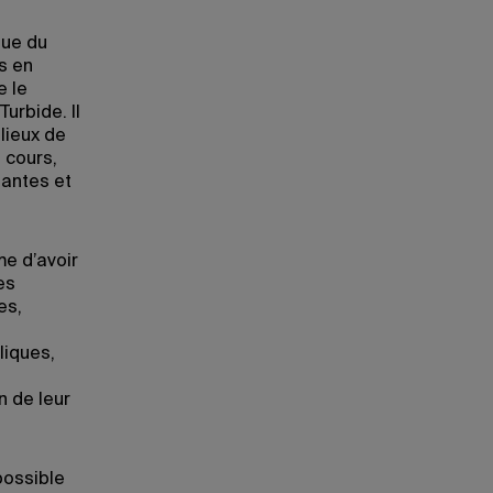
que du
s en
e le
urbide. Il
lieux de
 cours,
antes et
e d’avoir
es
es,
liques,
n de leur
possible