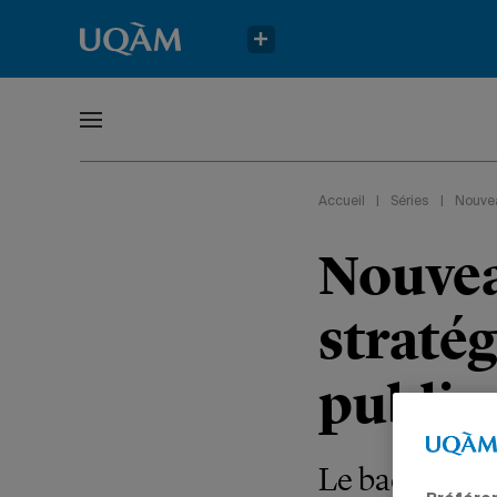
Accueil
|
Séries
|
Nouve
Nouvea
stratég
publiq
Le baccalaur