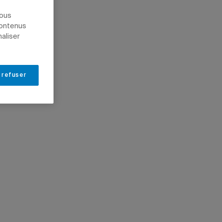
nous
contenus
naliser
 refuser