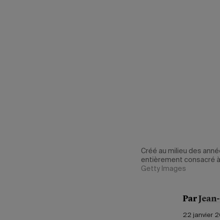
Créé au milieu des anné
entièrement consacré à 
Getty Images
Par
Jean
22 janvier 2