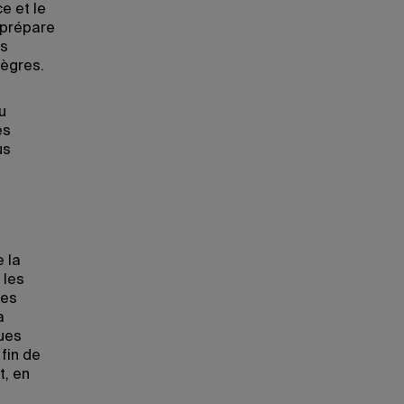
e et le
 prépare
es
tègres.
u
es
us
 la
 les
Les
a
ques
fin de
t, en