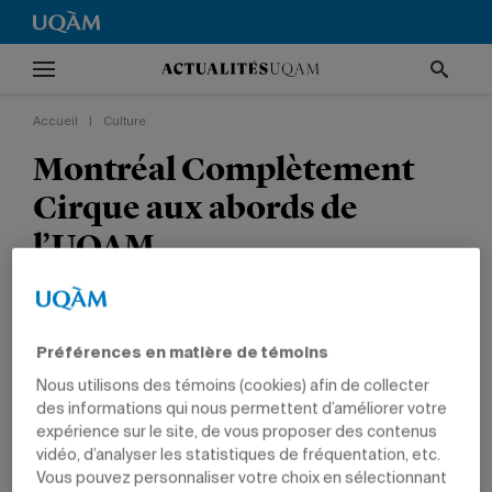
Accueil
|
Culture
Montréal Complètement
Cirque aux abords de
l’UQAM
e
La 15
édition du festival a lieu du 4 au 14 juillet.
Préférences en matière de témoins
CULTURE
Nous utilisons des témoins (cookies) afin de collecter
des informations qui nous permettent d’améliorer votre
expérience sur le site, de vous proposer des contenus
vidéo, d’analyser les statistiques de fréquentation, etc.
Vous pouvez personnaliser votre choix en sélectionnant
Les acrobates du Cirqu’Easy Loto-Québec investiront la