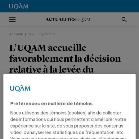
Accueil
|
Vie universitaire
L’UQAM accueille
favorablement la décision
relative à la levée du
campement
Cette décision survient à la suite de l’adoption
par le Conseil d’administration d’une résolution
Préférences en matière de témoins
unanime sur la situation en Palestine et en
Nous utilisons des témoins (cookies) afin de collecter
des informations qui nous permettent d’améliorer votre
Israël.
expérience sur le site, de vous proposer des contenus
vidéo, d’analyser les statistiques de fréquentation, etc.
VIE UNIVERSITAIRE
NOUVELLES INSTITUTIONNELLES
DIRECTION