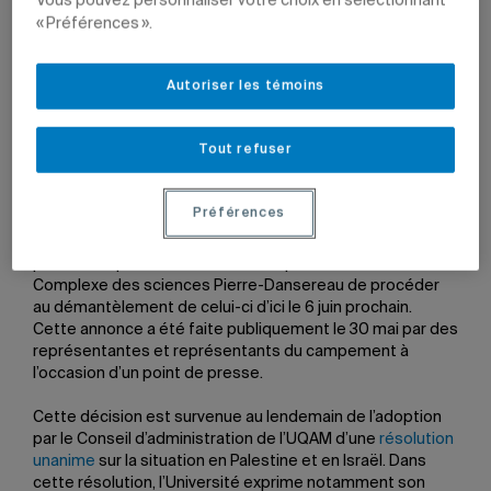
Vous pouvez personnaliser votre choix en sélectionnant
« Préférences ».
Autoriser les témoins
Photo: Nathalie St-Pierre
Tout refuser
31 mai 2024 à 11 h 00
Préférences
L’UQAM accueille favorablement la décision des
personnes présentes dans le campement installé au
Complexe des sciences Pierre-Dansereau de procéder
au démantèlement de celui-ci d’ici le 6 juin prochain.
Cette annonce a été faite publiquement le 30 mai par des
représentantes et représentants du campement à
l’occasion d’un point de presse.
Cette décision est survenue au lendemain de l’adoption
par le Conseil d’administration de l’UQAM d’une
résolution
unanime
sur la situation en Palestine et en Israël. Dans
cette résolution, l’Université exprime notamment son