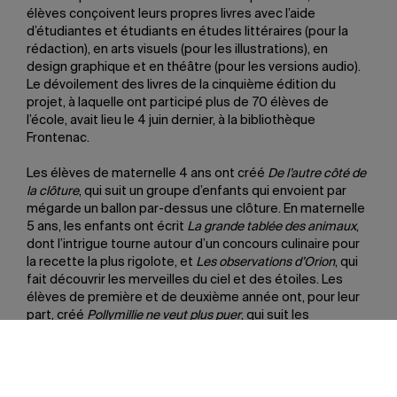
élèves conçoivent leurs propres livres avec l’aide
d’étudiantes et étudiants en études littéraires (pour la
rédaction), en arts visuels (pour les illustrations), en
design graphique et en théâtre (pour les versions audio).
Le dévoilement des livres de la cinquième édition du
projet, à laquelle ont participé plus de 70 élèves de
l’école, avait lieu le 4 juin dernier, à la bibliothèque
Frontenac.
Les élèves de maternelle 4 ans ont créé
De l’autre côté de
la clôture
, qui suit un groupe d’enfants qui envoient par
mégarde un ballon par-dessus une clôture. En maternelle
5 ans, les enfants ont écrit
La grande tablée des animaux
,
dont l’intrigue tourne autour d’un concours culinaire pour
la recette la plus rigolote, et
Les observations d’Orion
, qui
fait découvrir les merveilles du ciel et des étoiles. Les
élèves de première et de deuxième année ont, pour leur
part, créé
Pollymillie ne veut plus puer
, qui suit les
péripéties d’une mouffette en voyage autour du
monde;
La foire de l’imaginaire
, qui met en scène une
activité de fin d’année scolaire pas comme les autres;
et
La récréation de minuit
, où les élèves de monsieur Tom