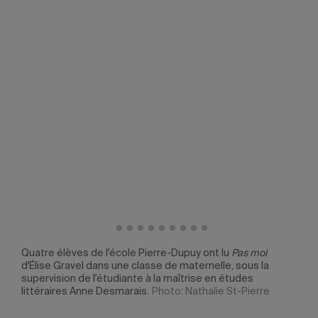
Quatre élèves de l'école Pierre-Dupuy ont lu
Pas moi
L’ac
d'Élise Gravel dans une classe de maternelle, sous la
à pa
supervision de l'étudiante à la maîtrise en études
coho
littéraires Anne Desmarais.
Photo: Nathalie St-Pierre
Cham