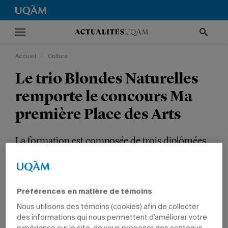
Accueil
|
Culture
Le trio Blondes Naturelles
remporte le concours Ma
première Place des Arts
La formation est composée de trois diplômées
du baccalauréat en musique.
CULTURE
TÊTES D'AFFICHE
PRIX ET DISTINCTIONS
ARTS
DIPLÔMÉS
Préférences en matière de témoins
Nous utilisons des témoins (cookies) afin de collecter
des informations qui nous permettent d’améliorer votre