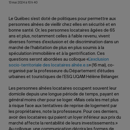
13 mai 2024 à 10 h 40
Le Québec s’est doté de politiques pour permettre aux
personnes aînées de vieillir chez elles en sécurité et en
bonne santé. Or, les personnes locataires âgées de 65
ans et plus, notamment celles à faible revenu, vivent
diverses formes d’exclusion et de discrimination dans un
marché de l’habitation de plus en plus soumis à la
spéculation immobilière et à la gentrification. Ces
questions seront abordées au colloque «
L’exclusion
socio-territoriale des locataires aînée.e.s
» (16 mai), co-
organisé par la professeure du Département d’études
urbaines et touristiques de l’ESG UQAM Hélène Bélanger.
Les personnes aînées locataires occupent souvent leur
domicile depuis une longue période de temps, payant en
général moins cher pour se loger. «Mais cela les met plus
à risque face aux tentatives de reprise de logement par
les propriétaires, note la professeure. Pour ces derniers,
avoir des locataires qui paient un loyer inférieur aux prix du
marché affecte la rentabilité de leurs investissements.»
Au colloque, une communication décrira les formes de