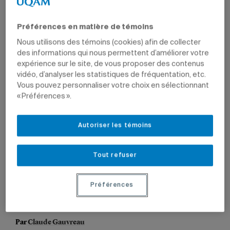
Préférences en matière de témoins
Nous utilisons des témoins (cookies) afin de collecter
des informations qui nous permettent d’améliorer votre
expérience sur le site, de vous proposer des contenus
vidéo, d’analyser les statistiques de fréquentation, etc.
Vous pouvez personnaliser votre choix en sélectionnant
« Préférences ».
Autoriser les témoins
Tout refuser
Le logement constitue un déterminant majeur de la santé,
notamment pour les personnes aînées en perte
Préférences
d’autonomie.
Photo: Getty Images
Par
Claude Gauvreau