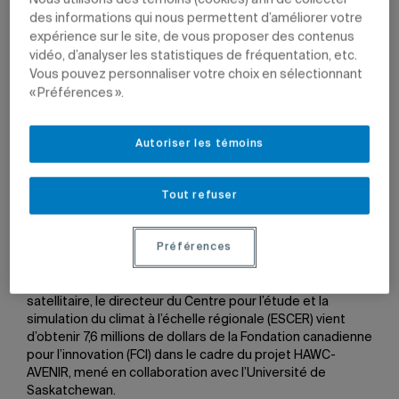
Nous utilisons des témoins (cookies) afin de collecter
des informations qui nous permettent d’améliorer votre
L'instrument TICFIRE/NuagIR, conçu à l'UQAM, fait partie du
expérience sur le site, de vous proposer des contenus
projet HAWC-AVENIR et de la mission AOS de la NASA.
vidéo, d’analyser les statistiques de fréquentation, etc.
Image: Projet AVENIR
Vous pouvez personnaliser votre choix en sélectionnant
« Préférences ».
Par
Pierre-Etienne Caza
17 avril 2024 à 15 h 26
Autoriser les témoins
Mis à jour le 23 avril 2024 à 16 h 57
Les travaux sur l’instrument
TICFIRE/NuagIR
amorcés en
Tout refuser
2006 par le professeur du Département des sciences de
la Terre et de l’atmosphère Jean-Pierre Blanchet en
collaboration avec l’Agence spatiale canadienne (ASC)
Préférences
bénéficieront d’un nouveau financement. Pour
développer ce nouvel instrument météorologique
satellitaire, le directeur du Centre pour l’étude et la
simulation du climat à l’échelle régionale (ESCER) vient
d’obtenir 7,6 millions de dollars de la Fondation canadienne
pour l’innovation (FCI) dans le cadre du projet HAWC-
AVENIR, mené en collaboration avec l’Université de
Saskatchewan.