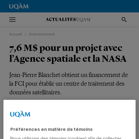
Accueil
|
Environnement
7,6 M$ pour un projet avec
l’Agence spatiale et la NASA
Jean-Pierre Blanchet obtient un financement de
la FCI pour établir un centre de traitement des
données satellitaires.
RECHERCHE
ENVIRONNEMENT
INTERNATIONAL
SCIENCES
PROFESSEURS
Préférences en matière de témoins