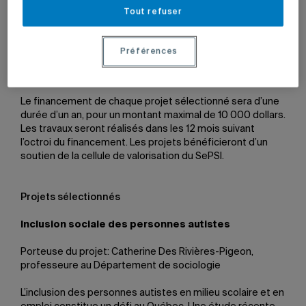
innovations pouvaient prendre plusieurs formes. Elles
Tout refuser
devaient être suffisamment développées pour être
validées dans un milieu preneur et avoir un potentiel
d’impact sur la société, qu’il soit économique, social,
Préférences
technologique, environnemental, éducatif, culturel ou
autre.
Le financement de chaque projet sélectionné sera d’une
durée d’un an, pour un montant maximal de 10 000 dollars.
Les travaux seront réalisés dans les 12 mois suivant
l’octroi du financement. Les projets bénéficieront d’un
soutien de la cellule de valorisation du SePSI.
Projets sélectionnés
Inclusion sociale des personnes autistes
Porteuse du projet: Catherine Des Rivières-Pigeon,
professeure au Département de sociologie
L’inclusion des personnes autistes en milieu scolaire et en