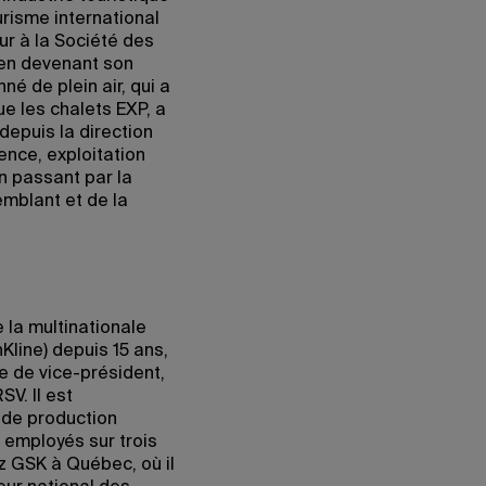
urisme international
ur à la Société des
 en devenant son
é de plein air, qui a
que les chalets EXP, a
depuis la direction
ence, exploitation
n passant par la
emblant et de la
e la multinationale
ine) depuis 15 ans,
e de vice-président,
V. Il est
 de production
 employés sur trois
z GSK à Québec, où il