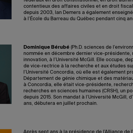
fédéraux en droit constitutionnel, en droit admini
contentieux des affaires civiles et en droit fisc
depuis 2003, Ian Demers a également enseigné l
à l’École du Barreau du Québec pendant cinq an
Dominique Bérubé
(Ph.D. sciences de l’enviro
nommée en décembre dernier vice-présidente, 
innovation, à l’Université McGill. Elle occupe, d
de vice-rectrice à la recherche et aux études s
l’Université Concordia, où elle est également p
Département de génie chimique et des matériau
à Concordia, elle était vice-présidente, recherc
recherches en sciences humaines (CRSH), un pos
depuis 2015. Son mandat à l’Université McGill, d
ans, débutera en juillet prochain.
Après sept ans à la présidence de l’Alliance de l