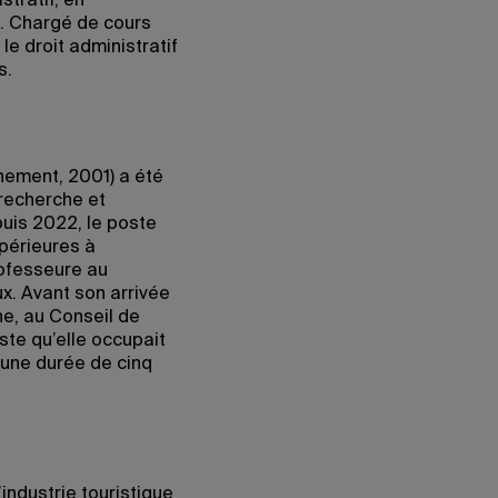
stratif, en
al. Chargé de cours
e droit administratif
s.
nnement, 2001) a été
recherche et
epuis 2022, le poste
upérieures à
rofesseure au
x. Avant son arrivée
he, au Conseil de
te qu’elle occupait
’une durée de cinq
’industrie touristique