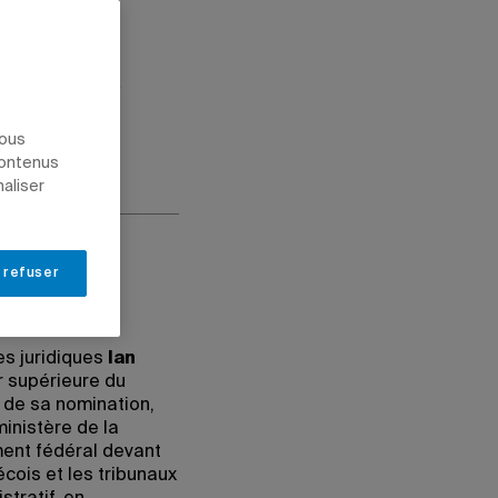
ICATION
GESTION
nous
contenus
naliser
 refuser
s juridiques
Ian
r supérieure du
 de sa nomination,
ministère de la
ment fédéral devant
cois et les tribunaux