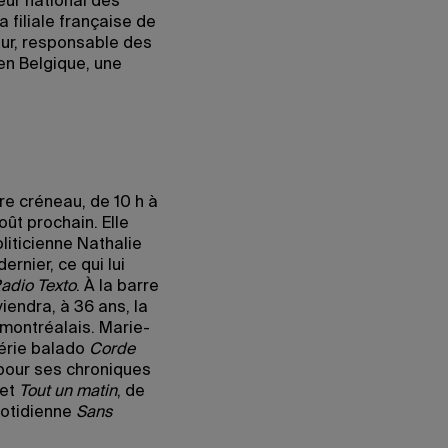
eur national des
la filiale française de
eur, responsable des
en Belgique, une
re créneau, de 10 h à
oût prochain. Elle
liticienne Nathalie
rnier, ce qui lui
adio Texto
. À la barre
viendra, à 36 ans, la
montréalais. Marie-
série balado
Corde
 pour ses chroniques
et
Tout un matin
, de
uotidienne
Sans