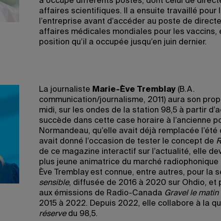
a occupé différents postes, dont celui de direct
affaires scientifiques. Il a ensuite travaillé pour 
l’entreprise avant d’accéder au poste de direct
affaires médicales mondiales pour les vaccins, 
position qu’il a occupée jusqu’en juin dernier.
La journaliste
Marie-Ève Tremblay
(B.A.
communication/journalisme, 2011) aura son prop
midi, sur les ondes de la station 98,5 à partir d’a
succède dans cette case horaire à l’ancienne po
Normandeau, qu’elle avait déjà remplacée l’été de
avait donné l’occasion de tester le concept de
R
de ce magazine interactif sur l’actualité, elle de
plus jeune animatrice du marché radiophonique 
Ève Tremblay est connue, entre autres, pour la 
sensible
, diffusée de 2016 à 2020 sur Ohdio, et
aux émissions de Radio-Canada
Gravel le matin
2015 à 2022. Depuis 2022, elle collabore à la q
réserve
du 98,5.