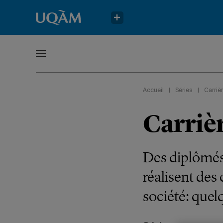
Accueil
|
Séries
|
Carriè
Carrièr
Des diplômés
réalisent des
société: quel