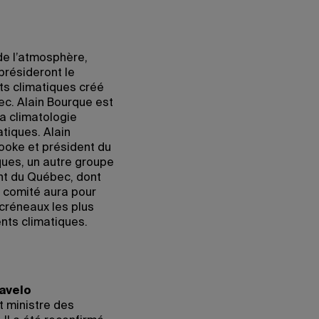
de l’atmosphère,
présideront le
s climatiques créé
c. Alain Bourque est
la climatologie
tiques. Alain
ooke et président du
ques, un autre groupe
nt du Québec, dont
u comité aura pour
 créneaux les plus
nts climatiques.
javelo
t ministre des