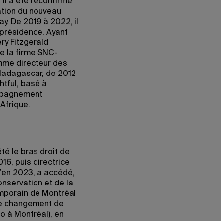
Il a été reconfirmé
mation du nouveau
y. De 2019 à 2022, il
 présidence. Ayant
éry Fitzgerald
 la firme SNC-
omme directeur des
Madagascar, de 2012
ghtful, basé à
ompagnement
Afrique.
té le bras droit de
16, puis directrice
’en 2023, a accédé,
conservation et de la
mporain de Montréal
 le changement de
o à Montréal), en