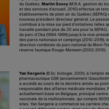
du Québec,
Martin Soucy
(M.B.A. gestion du to
et des services d’accueil, 2010) effectue un reto
établissements de plein air du Québec (SEPAQ)
nouveau président-directeur général. Le passionn
contribué à la mise sur pied d’initiatives telles 
travaillé pendant plus de 20 ans pour la SEPAQ, 
du parc d’Oka (1994-1999) jusqu’à la vice-présid
des parcs nationaux et campings (2010-2016), e
direction combinée du parc national du Mont-Tr
réserve faunique Rouge-Matawin (2002-2010).
Yan Sergerie
(B.Sc. biologie, 2001), à l’emploi d
pharmaceutique GSK (anciennement GlaxoSmithKl
a accédé au cours de la dernière année au post
responsable des affaires médicale mondiales, RS
actuellement basé en Belgique, principal centre
vaccinale de la multinationale, qui compte 9000
sites. Yan Sergerie a commencé sa carrière che