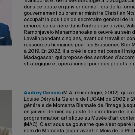
Transports et de la Météorologie à Madagascar. 
dans ce poste en janvier dernier lors de la for
gouvernement du premier ministre Christian Ntsa
occupait la position de secrétaire général de la
amorcé sa carrière dans l’entreprise privée, Val
Ramonjavelo Manambahoaka a œuvré au sein de
Lavalin pendant cinq ans, avant de travailler c
ressources humaines pour les Brasseries Star 
à 2019. En 2022, il a créé le cabinet conseil Insi
Madagascar, qui propose des services d’acc
stratégique et opérationnel pour des projets en 
Audrey Genois
(M.A. muséologie, 2002), qui a é
Louise Déry à la Galerie de l’UQAM de 2002 à 20
générale de Momenta Biennale de l’image jusqu
en janvier dernier, au poste de directrice de la 
programmation artistique au Musée d’art conte
(MAC). C’est sous sa gouverne que s’est opéré
nom de Momenta (auparavant le Mois de la Phot