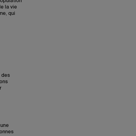
population
e la vie
me, qui
t des
ions
r
 une
sonnes