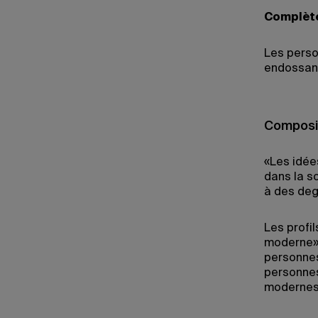
Complète
Les perso
endossant
Composit
«Les idée
dans la s
à des deg
Les profi
moderne»)
personnes
personnes
modernes