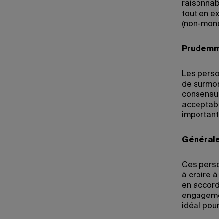
raisonnab
tout en e
(non-mon
Prudemme
Les perso
de surmon
consensue
acceptable
important
Générale
Ces person
à croire à
en accord
engagemen
idéal pour