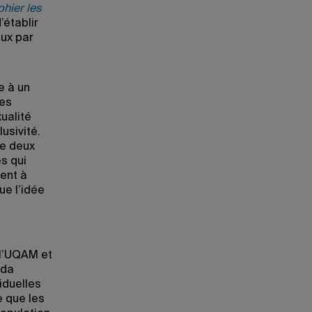
hier les
’établir
aux par
e à un
les
xualité
usivité.
re deux
es qui
tent à
ue l’idée
 l’UQAM et
ada
iduelles
e que les