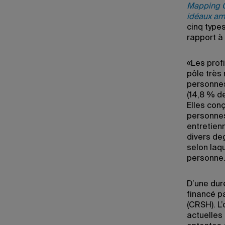
Mapping C
idéaux am
cinq type
rapport à 
«Les profi
pôle très
personnes 
(14,8 % de
Elles con
personnes 
entretienn
divers deg
selon laqu
personne
D’une dur
financé p
(CRSH). L’
actuelles