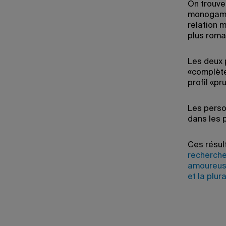
On trouve
monogame 
relation 
plus roman
Les deux 
«complète
profil «p
Les perso
dans les 
Ces résul
recherche
amoureu
et la plur