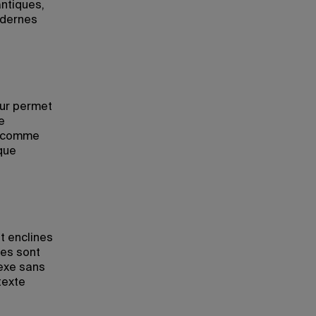
ntiques,
odernes
our permet
e
t comme
ique
t enclines
les sont
sexe sans
texte