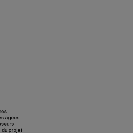
imes
nes âgées
esseurs
e du projet