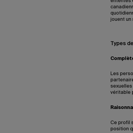
ententes 
canadienn
quotidienn
jouent un 
Types de
Complète
Les perso
partenaire
sexuelles
véritable
Raisonna
Ce profil
position 