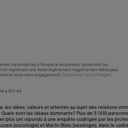
nnes répondantes à l'enquête endossent tièdement les
t en exprimant une vision légèrement négative des idées plus
mie et sexe sans engagement).
Illustration: Getty/Images
24 à 12 h 43
 les idées, valeurs et attentes au sujet des relations int
. Quels sont les idéaux dominants? Plus de 3 000 person
 et plus ont répondu à une enquête codirigée par les prof
zzesi (sociologie) et Martin Blais (sexologie), dans le cadr