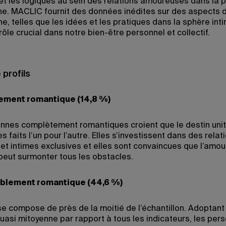
et les logiques au sein des relations amoureuses dans la 
e. MACLIC fournit des données inédites sur des aspects d
e, telles que les idées et les pratiques dans la sphère inti
rôle crucial dans notre bien-être personnel et collectif.
 profils
ment romantique (14,8 %)
nnes complètement romantiques croient que le destin uni
s faits l’un pour l’autre. Elles s’investissent dans des relat
 et intimes exclusives et elles sont convaincues que l’amou
 peut surmonter tous les obstacles.
blement romantique (44,6 %)
 se compose de près de la moitié de l’échantillon. Adoptant
quasi mitoyenne par rapport à tous les indicateurs, les per