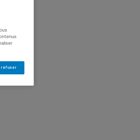
nous
contenus
naliser
 refuser