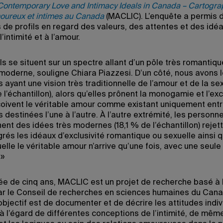
ontemporary Love and Intimacy Ideals in Canada – Cartograp
oureux et intimes au Canada
(MACLIC). L’enquête a permis d
s de profils en regard des valeurs, des attentes et des idé
l’intimité et à l’amour.
ls se situent sur un spectre allant d’un pôle très romantiqu
 moderne, souligne Chiara Piazzesi. D’un côté, nous avons 
ayant une vision très traditionnelle de l’amour et de la se
 l’échantillon), alors qu’elles prônent la monogamie et l’excl
çoivent le véritable amour comme existant uniquement ent
destinées l’une à l’autre. À l’autre extrémité, les personn
ent des idées très modernes (18,1 % de l’échantillon) rejet
rés les idéaux d’exclusivité romantique ou sexuelle ainsi q
elle le véritable amour n’arrive qu’une fois, avec une seule
.»
ée de cinq ans, MACLIC est un projet de recherche basé à
ar le Conseil de recherches en sciences humaines du Can
objectif est de documenter et de décrire les attitudes indiv
 à l’égard de différentes conceptions de l’intimité, de mêm