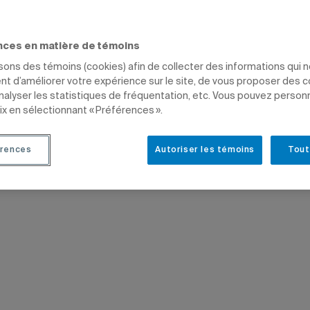
nces en matière de témoins
IENCES HUMAINES
PROFESSEURS
isons des témoins (cookies) afin de collecter des informations qui 
t d’améliorer votre expérience sur le site, de vous proposer des 
analyser les statistiques de fréquentation, etc. Vous pouvez person
ix en sélectionnant « Préférences ».
rences
Autoriser les témoins
Tout