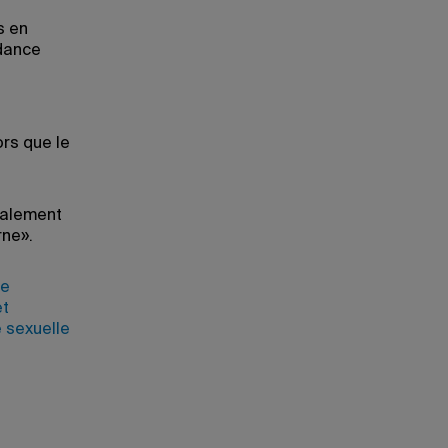
s en
ndance
t
rs que le
palement
ne».
de
et
é sexuelle