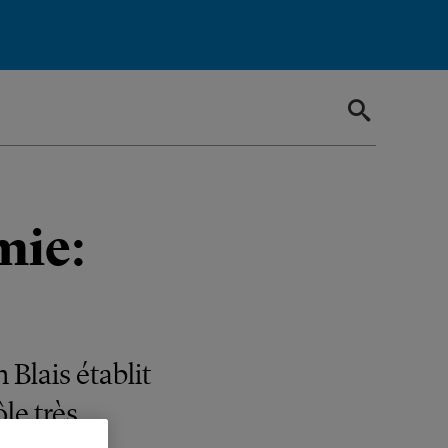
mie:
Blais établit
le très