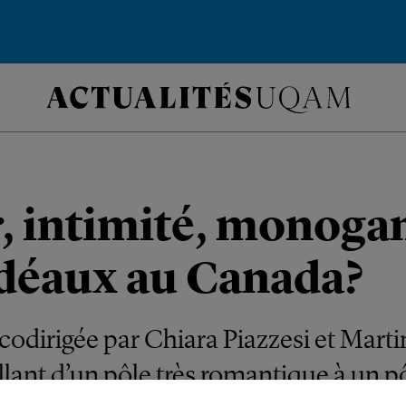
 intimité, monoga
idéaux au Canada?
odirigée par Chiara Piazzesi et Martin 
allant d’un pôle très romantique à un pô