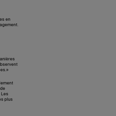
ues en
gagement.
manières
observent
es.»
alement
 de
. Les
es plus