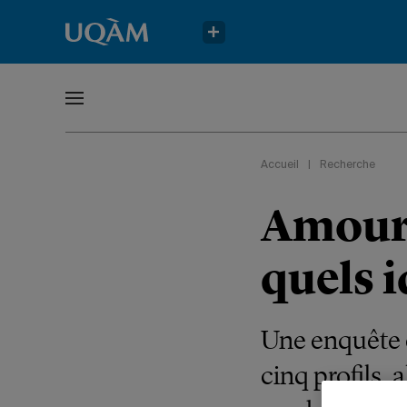
Accueil
|
Recherche
Amour,
quels 
Une enquête c
cinq profils, 