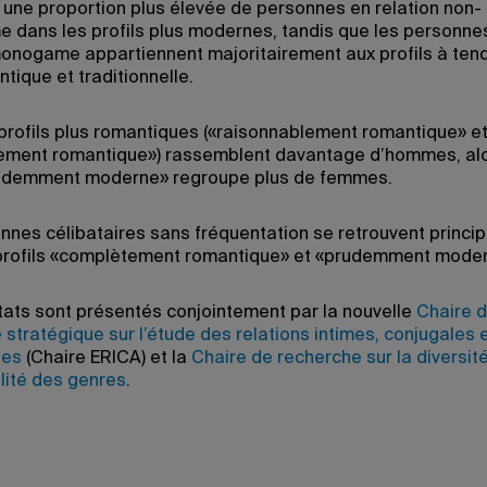
 une proportion plus élevée de personnes en relation non-
dans les profils plus modernes, tandis que les personne
monogame appartiennent majoritairement aux profils à te
tique et traditionnelle.
profils plus romantiques («raisonnablement romantique» e
ment romantique») rassemblent davantage d’hommes, alo
rudemment moderne» regroupe plus de femmes.
nnes célibataires sans fréquentation se retrouvent princi
profils «complètement romantique» et «prudemment moder
tats sont présentés conjointement par la nouvelle
Chaire 
 stratégique sur l’étude des relations intimes, conjugales 
ses
(Chaire ERICA) et la
Chaire de recherche sur la diversit
alité des genres
.