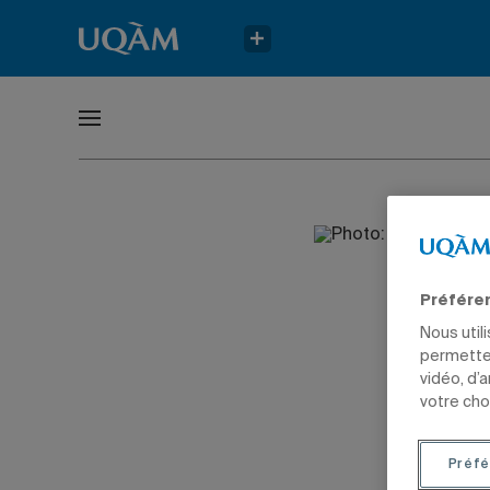
Préfére
Nous util
permetten
vidéo, d’
votre cho
Préfé