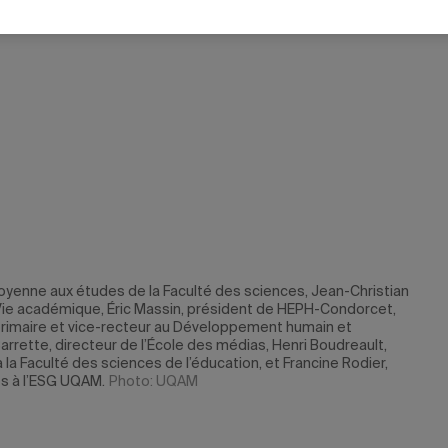
oyenne aux études de la Faculté des sciences, Jean-Christian
a Vie académique, Éric Massin, président de HEPH-Condorcet,
térimaire et vice-recteur au Développement humain et
Barrette, directeur de l’École des médias, Henri Boudreault,
la Faculté des sciences de l’éducation, et Francine Rodier,
s à l’ESG UQAM.
Photo: UQAM