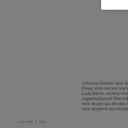
Johanne Grenier, vice-d
Pleau, vice-recteur à l
Louis Baron, recteur in
organisationnel, Pierre 
vice-doyen aux études à 
vice-doyenne aux étude
Accueil
|
Clic