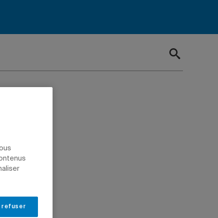
nous
contenus
naliser
 refuser