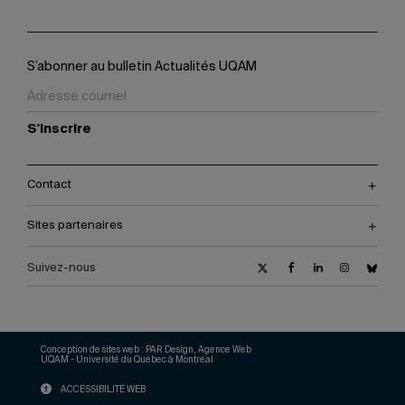
S’abonner au bulletin Actualités UQAM
S'inscrire
Contact
Sites partenaires
Suivez-nous
Conception de sites web :
PAR Design, Agence Web
UQAM - Université du Québec à Montréal
ACCESSIBILITÉ WEB