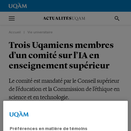
Accueil
|
Vie universitaire
Trois Uqamiens membres
d’un comité sur l’IA en
enseignement supérieur
Le comité est mandaté par le Conseil supérieur
de l’éducation et la Commission de l’éthique en
science et en technologie.
VIE UNIVERSITAIRE
SOCIÉTÉ
NOMINATIONS
ÉDUCATION
ÉTUDIANTS
PROFESSEURS
CHARGÉS DE COURS
EMPLOYÉS
Préférences en matière de témoins