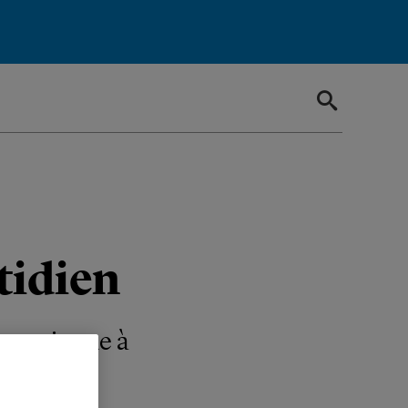
tidien
 uqamienne à