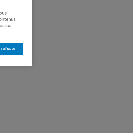
nous
contenus
naliser
 refuser