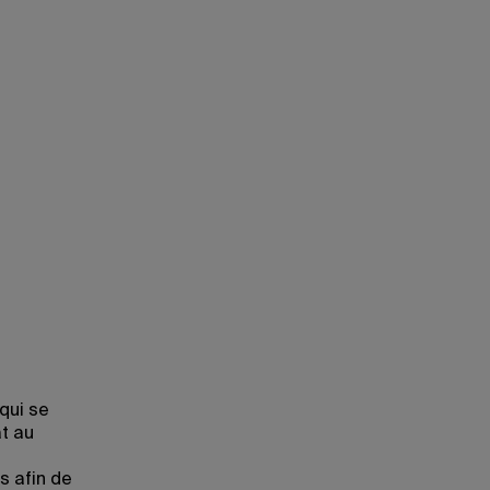
qui se
at au
s afin de