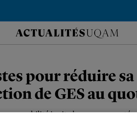
stes pour réduire sa
tion de GES au quo
responsabilité invite la communauté
tique de nouvelles habitudes.