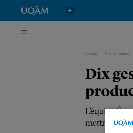
Accueil
|
Environnement
Dix ge
produc
L’équipe Éco
mettre en pra