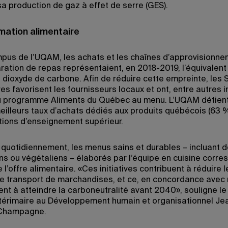
sa production de gaz à effet de serre (GES).
ation alimentaire
mpus de l’UQAM, les achats et les chaînes d’approvisionne
aration de repas représentaient, en 2018-2019, l’équivalent
 dioxyde de carbone. Afin de réduire cette empreinte, les 
es favorisent les fournisseurs locaux et ont, entre autres in
 programme Aliments du Québec au menu. L’UQAM détient 
meilleurs taux d’achats dédiés aux produits québécois (63 
utions d’enseignement supérieur.
quotidiennement, les menus sains et durables – incluant 
ns ou végétaliens – élaborés par l’équipe en cuisine corr
l’offre alimentaire. «Ces initiatives contribuent à réduire 
le transport de marchandises, et ce, en concordance avec 
t à atteindre la carboneutralité avant 2040», souligne le 
ntérimaire au Développement humain et organisationnel Je
 Champagne.