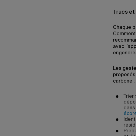
Trucs et
Chaque pe
Comment s
recomman
avec l’ap
engendré
Les geste
proposés 
carbone :
Trier
dépos
dans 
écor
Ident
résid
Prépa