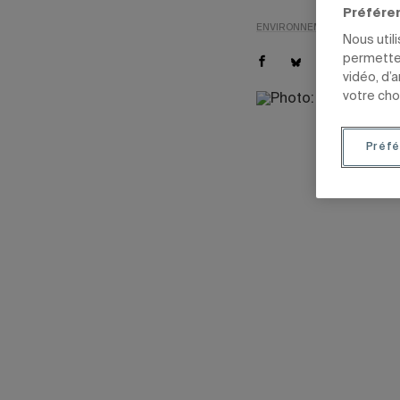
Préfére
ENVIRONNEMENT
NOUVELL
Nous util
permetten
vidéo, d’
votre cho
Préfé