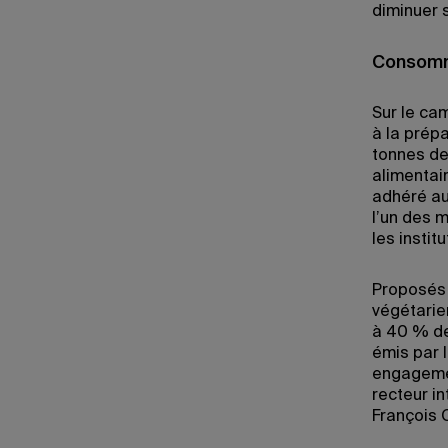
diminuer 
Consomm
Sur le ca
à la prép
tonnes de
alimentair
adhéré au
l’un des 
les instit
Proposés 
végétarie
à 40 % de 
émis par 
engagemen
recteur i
François