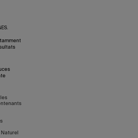
GES.
otamment
sultats
tuces
nte
 les
contenants
es
, Naturel