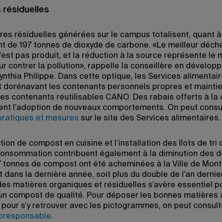
 résiduelles
res résiduelles générées sur le campus totalisent, quant à 
ent de 197 tonnes de dioxyde de carbone. «Le meilleur déch
n’est pas produit, et la réduction à la source représente le 
r contrer la pollution», rappelle la conseillère en dévelo
ynthia Philippe. Dans cette optique, les Services alimentai
 dorénavant les contenants personnels propres et maintie
des contenants réutilisables CANO. Des rabais offerts à la 
nt l’adoption de nouveaux comportements. On peut consul
 pratiques et mesures
sur le site des Services alimentaires.
ion de compost en cuisine et l’installation des îlots de tri 
consommation contribuent également à la diminution des d
7 tonnes de compost ont été acheminées à la Ville de Mont
 dans la dernière année, soit plus du double de l’an dernier.
es matières organiques et résiduelles s’avère essentiel p
 un compost de qualité. Pour déposer les bonnes matières
 pour s’y retrouver avec les pictogrammes, on peut consulte
responsable
.