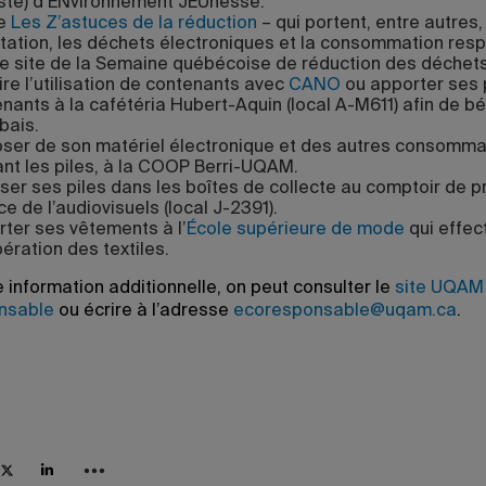
ste) d’ENvironnement JEUnesse.
re
Les Z’astuces de la réduction
– qui portent, entre autres,
itation, les déchets électroniques et la consommation res
e site de la Semaine québécoise de réduction des déchets
re l’utilisation de contenants avec
CANO
ou apporter ses 
nants à la cafétéria Hubert-Aquin (local A-M611) afin de bé
bais.
ser de son matériel électronique et des autres consomma
ant les piles, à la COOP Berri-UQAM.
er ses piles dans les boîtes de collecte au comptoir de p
ce de l’audiovisuels (local J-2391).
ter ses vêtements à l’
École supérieure de mode
qui effec
ération des textiles.
 information additionnelle, on peut consulter le
site UQAM
nsable
ou écrire à l’adresse
ecoresponsable@uqam.ca
.