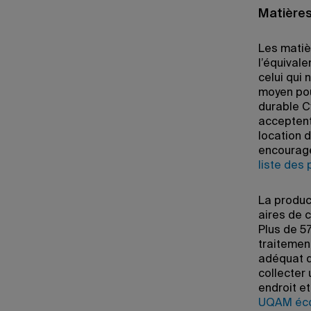
Matières
Les matiè
l’équival
celui qui 
moyen pou
durable C
acceptent
location 
encourage
liste des
La product
aires de 
Plus de 5
traitement
adéquat d
collecter
endroit et
UQAM éco