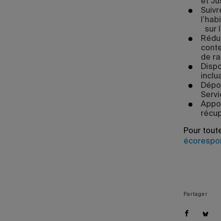
et Ju
Suiv
l’hab
sur l
Rédui
conte
de ra
Dispo
inclu
Dépos
Servi
Appor
récup
Pour toute
écorespo
Partager