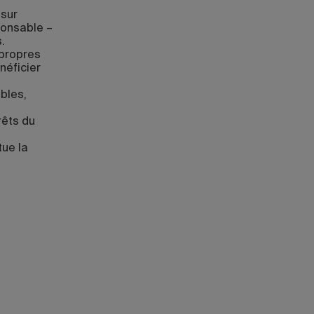
 sur
ponsable –
.
propres
néficier
bles,
rêts du
tue la