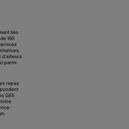
ment liés
 de 165
Services
itiatives,
d’ailleurs
%) parmi
des repas
espondent
les GES
notre
vice-
an-