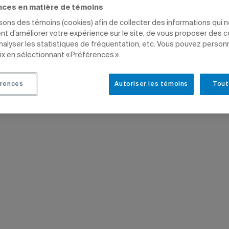
nces en matière de témoins
ES INSTITUTIONNELLES
EMPLOYÉS
DIRECTION
isons des témoins (cookies) afin de collecter des informations qui 
t d’améliorer votre expérience sur le site, de vous proposer des 
analyser les statistiques de fréquentation, etc. Vous pouvez person
ix en sélectionnant « Préférences ».
rences
Autoriser les témoins
Tout