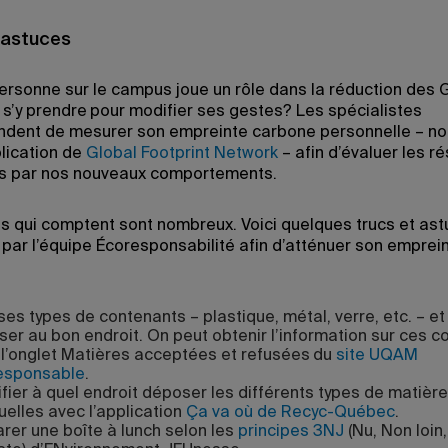
 astuces
rsonne sur le campus joue un rôle dans la réduction des 
’y prendre pour modifier ses gestes? Les spécialistes
dent de mesurer son empreinte carbone personnelle – n
plication de
Global Footprint Network
– afin d’évaluer les ré
s par nos nouveaux comportements.
s qui comptent sont nombreux. Voici quelques trucs et as
par l’équipe Écoresponsabilité afin d’atténuer son emprei
 ses types de contenants – plastique, métal, verre, etc. – et
er au bon endroit. On peut obtenir l’information sur ces 
l’onglet Matières acceptées et refusées du
site UQAM
esponsable
.
ifier à quel endroit déposer les différents types de matièr
uelles avec l’application
Ça va où de Recyc-Québec
.
rer une boîte à lunch selon les
principes 3NJ
(Nu, Non loin