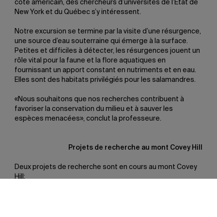
côté américain, des chercheurs d’universités de l’État de
New York et du Québec s’y intéressent.
Notre excursion se termine par la visite d’une résurgence,
une source d’eau souterraine qui émerge à la surface.
Petites et difficiles à détecter, les résurgences jouent un
rôle vital pour la faune et la flore aquatiques en
fournissant un apport constant en nutriments et en eau.
Elles sont des habitats privilégiés pour les salamandres.
«Nous souhaitons que nos recherches contribuent à
favoriser la conservation du milieu et à sauver les
espèces menacées», conclut la professeure.
Projets de recherche au mont Covey Hill
Deux projets de recherche sont en cours au mont Covey
Hill:
Vulnérabilité globale de l’eau souterraine
en zone amont de bassin versant au moyen
des temps de séjour et de la qualité de
l’eau souterraine – Exemple du mont Covey