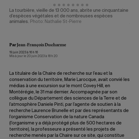
oto:
La tourbière, vieille de 13 000 ans, abrite une cinquantaine
La s
d’espèces végétales et de nombreuses espèces
préc
animales.
Photo: Nathalie St-Pierre
jour
Par
Jean-François Ducharme
19 juin 2023 à 16 h 16
Mis à jour le 20 juin 2023 à 18 h 20
La titulaire de la Chaire de recherche sur l’eau et la
conservation du territoire, Marie Larocque, avait convié les
médias à une excursion sur le mont Covey Hill, en
Montérégie, le 31 mai dernier. Accompagnée par son
collègue du Département des sciences de la Terre et de
l’atmosphère Daniele Pinti, par l’agente de soutien à la
recherche Laurence Brunelle et par des représentants de
l’organisme Conservation de la nature Canada
(l’organisme y a déjà protégé plus de 500 hectares de
territoire), la professeure a présenté les projets de
recherche menés par la Chaire sur ce site, qui constitue