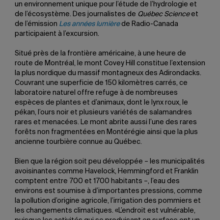
un environnement unique pour l’étude de l’hydrologie et
de l’écosystème. Des journalistes de
Québec Science
et
de l’émission
Les années lumière
de Radio-Canada
participaient à l’excursion.
Situé près de la frontière américaine, à une heure de
route de Montréal, le mont Covey Hill constitue l’extension
la plus nordique du massif montagneux des Adirondacks.
Couvrant une superficie de 150 kilomètres carrés, ce
laboratoire naturel offre refuge à de nombreuses
espèces de plantes et d’animaux, dont le lynx roux, le
pékan, l’ours noir et plusieurs variétés de salamandres
rares et menacées. Le mont abrite aussi l’une des rares
forêts non fragmentées en Montérégie ainsi que la plus
ancienne tourbière connue au Québec.
Bien que la région soit peu développée – les municipalités
avoisinantes comme Havelock, Hemmingford et Franklin
comptent entre 700 et 1700 habitants –, l’eau des
environs est soumise à d’importantes pressions, comme
la pollution d’origine agricole, l’irrigation des pommiers et
les changements climatiques. «L’endroit est vulnérable,