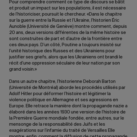
Pour comprendre comment ce type de discours se bâtit
et produit un impact sur les populations, il est nécessaire
de l’historiciser, poursuit le chercheur. «Dans le chapitre
sur la guerre entre la Russie et l’Ukraine, l’historien Éric
Aunoble (Université de Genève) montre comment, depuis
20 ans, deux versions différentes de la même histoire se
sont construites de part et d’autre de la frontière entre
ces deux pays. D’un côté, Poutine a toujours insisté sur
l’unité historique des Russes et des Ukrainiens pour
justifier ses griefs, alors que les Ukrainiens ont brandi le
récit d’une oppression séculaire de leur nation par son
grand voisin.»
Dans un autre chapitre, l’historienne Deborah Barton
(Université de Montréal) aborde les procédés utilisés par
Adolf Hitler pour déformer l’histoire et légitimer la
violence politique en Allemagne et ses agressions en
Europe. Elle retrace la manière dont la propagande nazie a
élaboré dans les années 1930 une version de l’histoire de
la Première Guerre mondiale fondée, entre autres, sur le
mensonge de la responsabilité des Juifs et les
exagérations sur l’infamie du traité de Versailles Elle
montre, enfin, comment la diffusion de cette propagande