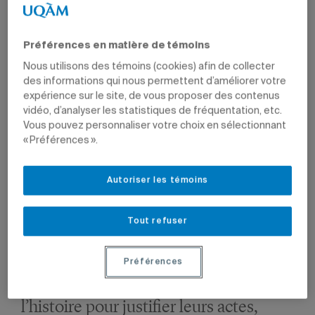
C’est ce que démontre l’ouvrage collectif
Quand l’Histoire
sert à faire la guerre
, publié sous la direction du professeur
du Département d’histoire Benjamin Deruelle. Le livre
Préférences en matière de témoins
paraîtra aux éditions Leméac le 19 avril prochain et fera
l’objet d’un lancement à la librairie Zone libre le 26 avril.
Nous utilisons des témoins (cookies) afin de collecter
des informations qui nous permettent d’améliorer votre
«L’objectif de cet ouvrage est de rappeler que l’histoire a
expérience sur le site, de vous proposer des contenus
été instrumentalisée au cours des siècles pour justifier le
vidéo, d’analyser les statistiques de fréquentation, etc.
déclenchement des guerres, explique Benjamin Deruelle.
Vous pouvez personnaliser votre choix en sélectionnant
Nous avons cherché à éviter tout jugement moral, car il ne
« Préférences ».
s’agissait pas de décréter qui avait tort ou qui avait raison,
mais de faire œuvre d’historien et de contribuer à ce que
les gens prennent conscience que ce phénomène n’est
Autoriser les témoins
pas une exception dans l’histoire et peut se répéter dans
l’avenir.»
Tout refuser
«Les pouvoirs politiques ou
Préférences
religieux ont constamment utilisé
l’histoire pour justifier leurs actes,