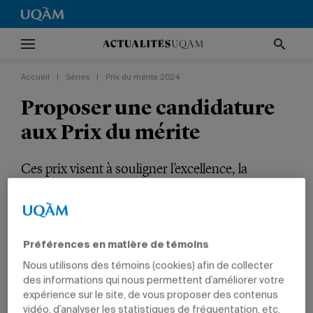
Accueil
|
Séries
|
Prix du mérite 2024
Proposer une candidature
aux Prix du mérite
Ces prix visent à souligner l’excellence, la
persévérance, la créativité et les réalisations des
membres de la communauté universitaire.
Série
Préférences en matière de témoins
Prix du mérite 2024
Nous utilisons des témoins (cookies) afin de collecter
VIE UNIVERSITAIRE
NOUVELLES INSTITUTIONNELLES
ARTS
des informations qui nous permettent d’améliorer votre
COMMUNICATION
ÉDUCATION
GESTION
POLITIQUE ET DROIT
expérience sur le site, de vous proposer des contenus
vidéo, d’analyser les statistiques de fréquentation, etc.
SCIENCES
SCIENCES HUMAINES
ÉTUDIANTS
PROFESSEURS