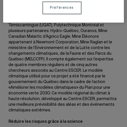
Préférences
Financé par le Conseil de recherches en sciences
naturelles et en génie du Canada (CRSNG Alliance), le
projet réunit l’UQAM, l’Université du Québec en Abitibi-
Témiscamingue (UQAT), Polytechnique Montréal et
plusieurs partenaires: Hydro-Québec, Ouranos, Mine
Canadian Malartic d’Agnico Eagle, Mine Éléonore
appartenant à Newmont Corporation, Mine Raglan et le
ministère de l’Environnement et de la Lutte contre les
changements climatiques, de la Faune et des Parcs du
Québec (MELCCFP). Il compte également sur l’expertise
de quatre membres réguliers et de cinq autres
chercheurs associés au Centre ESCER. Le modèle
climatique utilisé pour ce projet a été financé par le
gouvernement du Québec dans le cadre de l’action
«Améliorer les modèles climatiques» du Plan pour une
économie verte 2030. Ce modèle régional du climat à
haute résolution, développé au Centre ESCER, permettra
une meilleure prévisibilité des aléas et des événements
climatiques extrêmes.
Réduire les risques grâce à la science