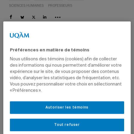
SCIENCES HUMAINES
PROFESSEURS
Le projet de recherche contribuera aux efforts visant à
assurer la sécurité des infrastructures hydroélectriques.
Préférences en matière de témoins
Sur la photo: station d'énergie hydroélectrique dans la
région de Montréal.
Image: Getty
Nous utilisons des témoins (cookies) afin de collecter
des informations qui nous permettent d’améliorer votre
expérience sur le site, de vous proposer des contenus
19 juillet 2023 à 14 h 35
vidéo, d’analyser les statistiques de fréquentation, etc.
Vous pouvez personnaliser votre choix en sélectionnant
Le professeur du Département de géographie Philippe
« Préférences ».
Gachon, membre du Centre pour l’étude et la simulation
du climat à l’échelle régionale (ESCER), dirigera un projet
de recherche de 3,6 millions de dollars sur cinq ans afin
Autoriser les témoins
d’identifier et d’évaluer les risques associés aux aléas
hydrométéorologiques pour les infrastructures
hydroélectriques et minières du Québec considérées
Tout refuser
comme stratégiques et névralgiques.