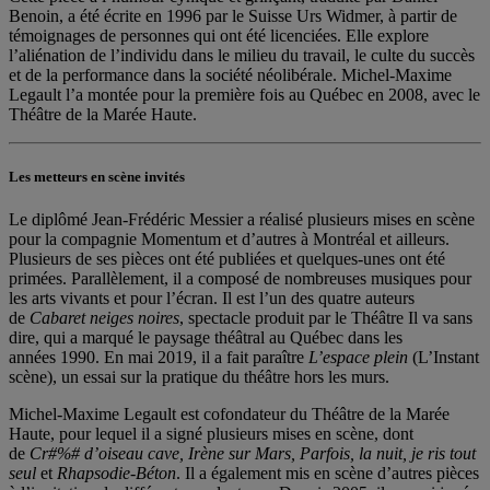
Benoin, a été écrite en 1996 par le Suisse Urs Widmer, à partir de
témoignages de personnes qui ont été licenciées. Elle explore
l’aliénation de l’individu dans le milieu du travail, le culte du succès
et de la performance dans la société néolibérale. Michel-Maxime
Legault l’a montée pour la première fois au Québec en 2008, avec le
Théâtre de la Marée Haute.
Les metteurs en scène invités
Le diplômé Jean-Frédéric Messier a réalisé plusieurs mises en scène
pour la compagnie Momentum et d’autres à Montréal et ailleurs.
Plusieurs de ses pièces ont été publiées et quelques-unes ont été
primées. Parallèlement, il a composé de nombreuses musiques pour
les arts vivants et pour l’écran. Il est l’un des quatre auteurs
de
Cabaret neiges noires
, spectacle produit par le Théâtre Il va sans
dire, qui a marqué le paysage théâtral au Québec dans les
années 1990. En mai 2019, il a fait paraître
L’espace plein
(L’Instant
scène), un essai sur la pratique du théâtre hors les murs.
Michel-Maxime Legault est cofondateur du Théâtre de la Marée
Haute, pour lequel il a signé plusieurs mises en scène, dont
de
Cr#%# d’oiseau cave, Irène sur Mars, Parfois, la nuit, je ris tout
seul
et
Rhapsodie-Béton
. Il a également mis en scène d’autres pièces