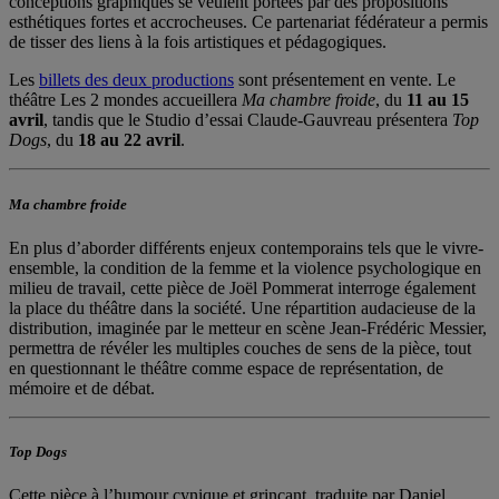
conceptions graphiques se veulent portées par des propositions
esthétiques fortes et accrocheuses. Ce partenariat fédérateur a permis
de tisser des liens à la fois artistiques et pédagogiques.
Les
billets des deux productions
sont présentement en vente. Le
théâtre Les 2 mondes accueillera
Ma chambre froide
, du
11 au 15
avril
, tandis que le Studio d’essai Claude-Gauvreau présentera
Top
Dogs
, du
18 au 22 avril
.
Ma chambre froide
En plus d’aborder différents enjeux contemporains tels que le vivre-
ensemble, la condition de la femme et la violence psychologique en
milieu de travail, cette pièce de Joël Pommerat interroge également
la place du théâtre dans la société. Une répartition audacieuse de la
distribution, imaginée par le metteur en scène Jean-Frédéric Messier,
permettra de révéler les multiples couches de sens de la pièce, tout
en questionnant le théâtre comme espace de représentation, de
mémoire et de débat.
Top Dogs
Cette pièce à l’humour cynique et grinçant, traduite par Daniel