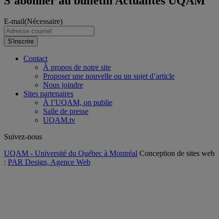
S’abonner au bulletin Actualités UQAM
E-mail
(Nécessaire)
S'inscrire
Contact
À propos de notre site
Proposer une nouvelle ou un sujet d’article
Nous joindre
Sites partenaires
À l’UQAM, on publie
Salle de presse
UQAM.tv
Suivez-nous
UQAM - Université du Québec à Montréal
Conception de sites web
:
PAR Design, Agence Web