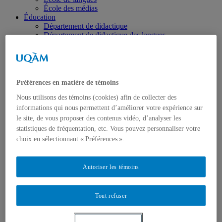
École des médias
Éducation
Département de didactique
Département de didactique des langues
Département d'éducation et formation spécialisées
Département d'éducation et pédagogie
Gestion
Département de finance
Département de management
Préférences en matière de témoins
Département de marketing
Département de stratégie, responsabilité sociale et
Nous utilisons des témoins (cookies) afin de collecter des
environnementale
informations qui nous permettent d’améliorer votre expérience sur
Département des sciences comptables
le site, de vous proposer des contenus vidéo, d’analyser les
Département des sciences économiques
statistiques de fréquentation, etc. Vous pouvez personnaliser votre
Département d’analytique, opérations et technologies
choix en sélectionnant « Préférences ».
de l’information
Département d'études urbaines et touristiques
Département d'organisation et ressources humaines
Autoriser les témoins
École supérieure de mode
Politique et droit
Département de science politique
Département des sciences juridiques
Tout refuser
Institut d'études internationales de Montréal
Sciences