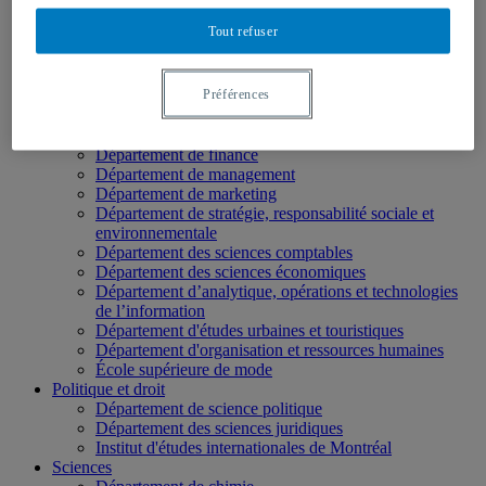
École des médias
Tout refuser
Éducation
Département de didactique
Département de didactique des langues
Préférences
Département d'éducation et formation spécialisées
Département d'éducation et pédagogie
Gestion
Département de finance
Département de management
Département de marketing
Département de stratégie, responsabilité sociale et
environnementale
Département des sciences comptables
Département des sciences économiques
Département d’analytique, opérations et technologies
de l’information
Département d'études urbaines et touristiques
Département d'organisation et ressources humaines
École supérieure de mode
Politique et droit
Département de science politique
Département des sciences juridiques
Institut d'études internationales de Montréal
Sciences