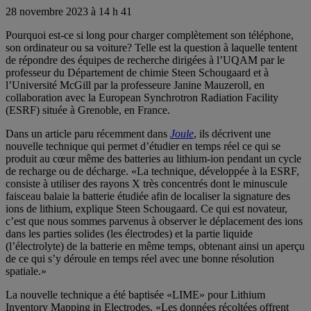
28 novembre 2023 à 14 h 41
Pourquoi est-ce si long pour charger complètement son téléphone,
son ordinateur ou sa voiture? Telle est la question à laquelle tentent
de répondre des équipes de recherche dirigées à l’UQAM par le
professeur du Département de chimie Steen Schougaard et à
l’Université McGill par la professeure Janine Mauzeroll, en
collaboration avec la European Synchrotron Radiation Facility
(ESRF) située à Grenoble, en France.
Dans un article paru récemment dans
Joule
, ils décrivent une
nouvelle technique qui permet d’étudier en temps réel ce qui se
produit au cœur même des batteries au lithium-ion pendant un cycle
de recharge ou de décharge. «La technique, développée à la ESRF,
consiste à utiliser des rayons X très concentrés dont le minuscule
faisceau balaie la batterie étudiée afin de localiser la signature des
ions de lithium, explique Steen Schougaard. Ce qui est novateur,
c’est que nous sommes parvenus à observer le déplacement des ions
dans les parties solides (les électrodes) et la partie liquide
(l’électrolyte) de la batterie en même temps, obtenant ainsi un aperçu
de ce qui s’y déroule en temps réel avec une bonne résolution
spatiale.»
La nouvelle technique a été baptisée «LIME» pour Lithium
Inventory Mapping in Electrodes. «Les données récoltées offrent