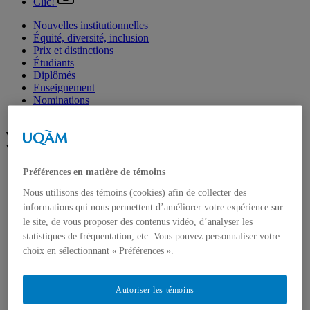
Clic!
Nouvelles institutionnelles
Équité, diversité, inclusion
Prix et distinctions
Étudiants
Diplômés
Enseignement
Nominations
Fondation de l’UQAM
Voir plus
Voir moins
Arts
Préférences en matière de témoins
Département de danse
Nous utilisons des témoins (cookies) afin de collecter des
Département de musique
informations qui nous permettent d’améliorer votre expérience sur
Département d'études littéraires
Département d'histoire de l'art
le site, de vous proposer des contenus vidéo, d’analyser les
École de design
statistiques de fréquentation, etc. Vous pouvez personnaliser votre
École des arts visuels et médiatiques
choix en sélectionnant « Préférences ».
École supérieure de théâtre
Institut du patrimoine
Communication
Autoriser les témoins
Département de communication sociale et publique
École de langues