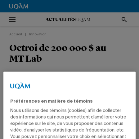
Accueil
|
Innovation
Octroi de 200 000 $ au
MT Lab
L’incubateur développera un projet portant sur
l’adoption de nouveaux comportements en
faveur du tourisme responsable et durable.
Préférences en matière de témoins
INNOVATION
ENVIRONNEMENT
Nous utilisons des témoins (cookies) afin de collecter
des informations qui nous permettent d’améliorer votre
expérience sur le site, de vous proposer des contenus
vidéo, d’analyser les statistiques de fréquentation, etc.
Vous pouvez personnaliser votre choix en sélectionnant