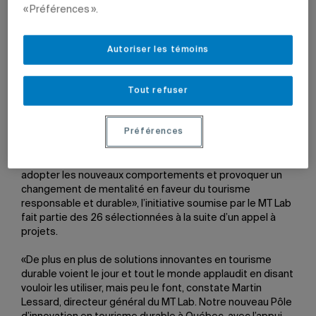
« Préférences ».
22 juin 2023 à 10 h 47
Mis à jour le 27 juin 2023 à 16 h 40
Autoriser les témoins
Premier incubateur-accélérateur d’innovations en
tourisme, en culture et en divertissement en Amérique du
Nord, le
MT Lab
vient de recevoir une subvention de
Tout refuser
200 000 dollars dans le cadre de la mesure Destination
durable et action concertée, administrée par le Fonds
Préférences
d’action québécois pour le développement durable.
Intitulée «Développement d’une méthodologie pour faire
adopter les nouveaux comportements et provoquer un
changement de mentalité en faveur du tourisme
responsable et durable», l’initiative soumise par le MT Lab
fait partie des 26 sélectionnées à la suite d’un appel à
projets.
«De plus en plus de solutions innovantes en tourisme
durable voient le jour et tout le monde applaudit en disant
vouloir les utiliser, mais peu le font, constate Martin
Lessard, directeur général du MT Lab. Notre nouveau Pôle