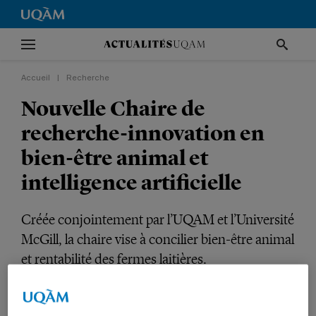
Accueil
|
Recherche
Nouvelle Chaire de
recherche-innovation en
bien-être animal et
intelligence artificielle
Créée conjointement par l’UQAM et l’Université
McGill, la chaire vise à concilier bien-être animal
et rentabilité des fermes laitières.
RECHERCHE
SCIENCES
PROFESSEURS