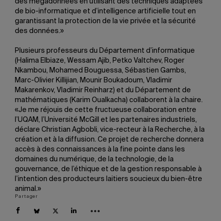
des mégadonnées en utilisant des techniques adaptées
de bio-informatique et d’intelligence artificielle tout en
garantissant la protection de la vie privée et la sécurité
des données.»
Plusieurs professeurs du Département d’informatique
(Halima Elbiaze, Wessam Ajib, Petko Valtchev, Roger
Nkambou, Mohamed Bouguessa, Sébastien Gambs,
Marc-Olivier Killijian, Mounir Boukadoum, Vladimir
Makarenkov, Vladimir Reinharz) et du Département de
mathématiques (Karim Oualkacha) collaborent à la chaire.
«Je me réjouis de cette fructueuse collaboration entre
l’UQAM, l’Université McGill et les partenaires industriels,
déclare Christian Agbobli, vice-recteur à la Recherche, à la
création et à la diffusion. Ce projet de recherche donnera
accès à des connaissances à la fine pointe dans les
domaines du numérique, de la technologie, de la
gouvernance, de l’éthique et de la gestion responsable à
l’intention des producteurs laitiers soucieux du bien-être
animal.»
Partager