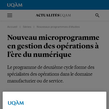
Accueil
|
Séries
|
Nouveaux programmes d'études
Nouveau microprogramme
en gestion des opérations à
l’ère du numérique
Le programme de deuxième cycle forme des
spécialistes des opérations dans le domaine
manufacturier ou de service.
Série
Nouveaux programmes d'études
VIE UNIVERSITAIRE
ENSEIGNEMENT
GESTION
PROFESSEURS