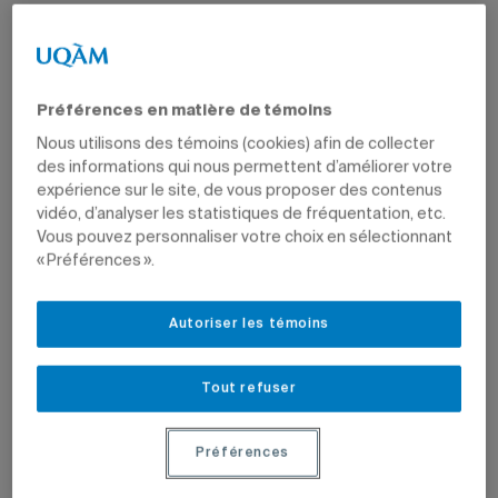
24 octobre 2023 à 15 h 02
Préférences en matière de témoins
Nous utilisons des témoins (cookies) afin de collecter
L’expertise uqamienne en sciences est désormais bien
des informations qui nous permettent d’améliorer votre
représentée aux Fonds de recherche du Québec (FRQ),
expérience sur le site, de vous proposer des contenus
puisque la professeure du Département d’informatique
vidéo, d’analyser les statistiques de fréquentation, etc.
Louise Laforest (M.Sc. mathématiques, 1983) a été
Vous pouvez personnaliser votre choix en sélectionnant
nommée au Comité sur la conduite responsable en
« Préférences ».
recherche, tandis que sa collègue Marie-Jean Meurs a été
nommée au Conseil d’administration du Fonds Nature et
technologies.
Autoriser les témoins
Tout refuser
Préférences
Louise Laforest