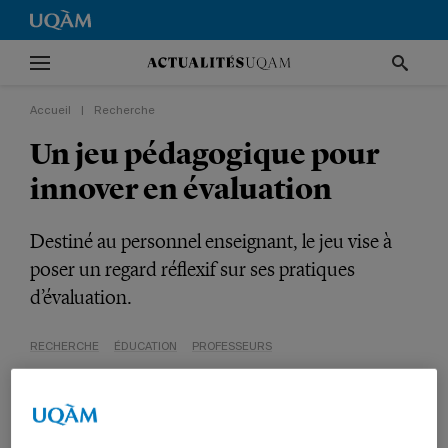
Accueil
|
Recherche
Un jeu pédagogique pour
innover en évaluation
Destiné au personnel enseignant, le jeu vise à
poser un regard réflexif sur ses pratiques
d’évaluation.
RECHERCHE
ÉDUCATION
PROFESSEURS