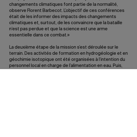
changements climatiques font partie de la normalité,
observe Florent Barbecot. L’objectif de ces conférences
était de les informer des impacts des changements
climatiques et, surtout, de les convaincre que la bataille
n’est pas perdue et que la science est une arme
essentielle dans ce combat.»
La deuxième étape de la mission s’est déroulée sur le
terrain. Des activités de formation en hydrogéologie et en
géochimie isotopique ont été organisées à l’intention du
personnel local en charge de l’alimentation en eau. Puis,
l’équipe de recherche a mis en place un matériel
scientifique permettant d’effectuer un travail de
prospection et de caractérisation des ressources en eau.
«Nous avons effectué des mesures de terrain et, à partir
d’échantillons, avons cherché à comprendre la dynamique
des échanges entre l’eau souterraine et l’eau des rivières,
explique Antoine Picard. Enfin, nous avons analysé la
qualité et la signature isotopique de l’eau, en
collaboration avec le Département des ressources en
eau du Vanuatu.»