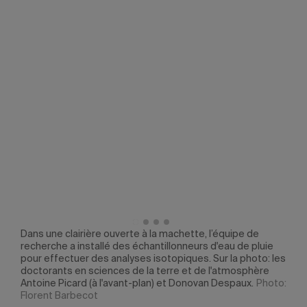
u du
Dans une clairière ouverte à la machette, l’équipe de
Trav
recherche a installé des échantillonneurs d'eau de pluie
iden
pour effectuer des analyses isotopiques. Sur la photo: les
Flor
t
doctorants en sciences de la terre et de l'atmosphère
Antoine Picard (à l'avant-plan) et Donovan Despaux.
Photo:
Florent Barbecot