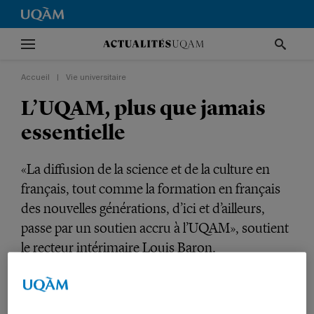
Accueil
|
Vie universitaire
L’UQAM, plus que jamais
essentielle
«La diffusion de la science et de la culture en
français, tout comme la formation en français
des nouvelles générations, d’ici et d’ailleurs,
passe par un soutien accru à l’UQAM», soutient
le recteur intérimaire Louis Baron.
VIE UNIVERSITAIRE
SOCIÉTÉ
OPINIONS
DIRECTION