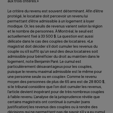
aux trois critères.»
Le critère du revenu est souvent déterminant. Afin d’être
protégé, le locataire doit percevoir un revenu lui
permettant d’être admissible à un logement à loyer
modique. Or, les seuils de revenus varient selon la région
et le nombre de personnes. À Montréal, le seuil est
actuellement fixé à 33 500 $. La question est aussi
délicate dans le cas des couples de locataires. «Le
magistrat doit décider s’il doit cumuler les revenus du
couple ou s’il suffit qu’un seul des deux locataires soit
admissible pour bénéficier du droit au maintien dans le
logement, note Benjamin Paré. Le cumul est
particulièrement désavantageux pour les couples,
puisque le revenu maximal admissible est le même pour
une personne seule ou en couple». Comme le revenu
moyen des personnes de plus de 65 ans est de 28 800 $,
si le tribunal considère que l’on doit cumuler les revenus,
l’article devient inopérant pour de très nombreux couples
à faible revenu. L’analyse de la jurisprudence révèle que
certains magistrats ont continué à cumuler (sans
justification) les revenus des couples ou à rendre des
décisions qui ne permettent pas de savoir s’il y a eu cumul