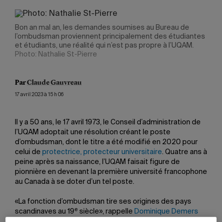
Bon an mal an, les demandes soumises au Bureau de
l’ombudsman proviennent principalement des étudiantes
et étudiants, une réalité qui n’est pas propre à l’UQAM.
Photo: Nathalie St-Pierre
Par
Claude Gauvreau
17 avril 2023 à 15 h 06
Il y a 50 ans, le 17 avril 1973, le Conseil d’administration de
l’UQAM adoptait une résolution créant le poste
d’ombudsman, dont le titre a été modifié en 2020 pour
celui de
protectrice, protecteur universitaire
. Quatre ans à
peine après sa naissance, l’UQAM faisait figure de
pionnière en devenant la première université francophone
au Canada à se doter d’un tel poste.
«La fonction d’ombudsman tire ses origines des pays
e
scandinaves au 19
siècle», rappelle
Dominique Demers
qui, depuis septembre 2020, occupe le poste de