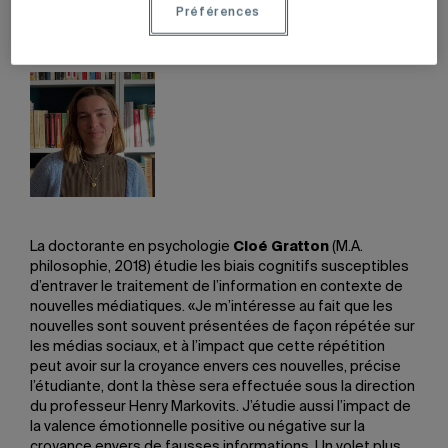
Instituts de recherche en santé du Canada (IRSC)
Préférences
remettent aussi des bourses Vanier.
La doctorante en psychologie
Cloé Gratton
(M.A.
philosophie, 2018) étudie les biais cognitifs susceptibles
d’entraver le traitement de l’information en contexte de
nouvelles médiatiques. «Je m’intéresse au fait que les
nouvelles sont souvent présentées de façon répétée sur
les médias sociaux, et à l’impact que cette répétition
peut avoir sur la croyance envers ces nouvelles, précise
l’étudiante, dont la thèse sera effectuée sous la direction
du professeur Henry Markovits. J’étudie aussi l’impact de
la valence émotionnelle positive ou négative sur la
croyance envers de fausses informations. Un volet plus