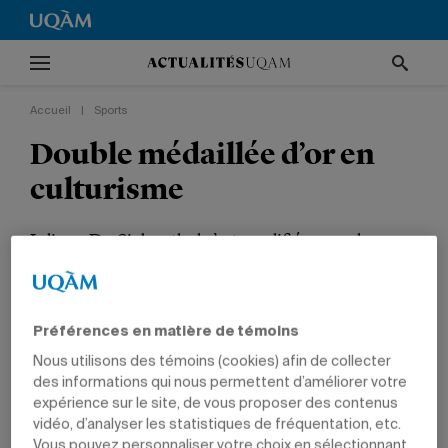
Accueil
|
Sports
Double médaillée d’or en
culturisme
Juliana De Siebenthal s’est qualifiée pour les
Championnats canadiens à Toronto.
SPORTS
PRIX ET DISTINCTIONS
ÉTUDIANTS
Préférences en matière de témoins
Nous utilisons des témoins (cookies) afin de collecter
des informations qui nous permettent d’améliorer votre
expérience sur le site, de vous proposer des contenus
Juliana De Siebenthal.
vidéo, d’analyser les statistiques de fréquentation, etc.
Vous pouvez personnaliser votre choix en sélectionnant