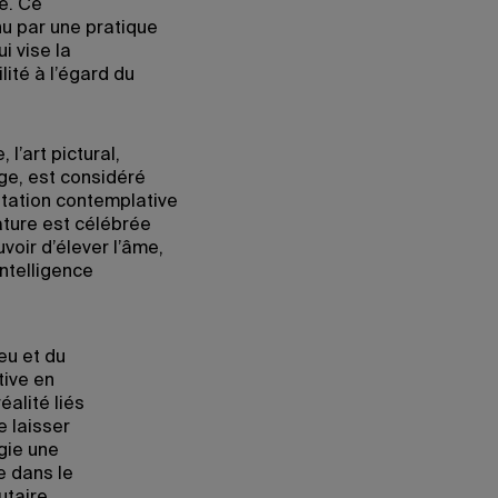
te. Ce
u par une pratique
i vise la
lité à l’égard du
 l’art pictural,
ge, est considéré
ation contemplative
ature est célébrée
voir d’élever l’âme,
ntelligence
eu et du
tive en
alité liés
e laisser
égie une
e dans le