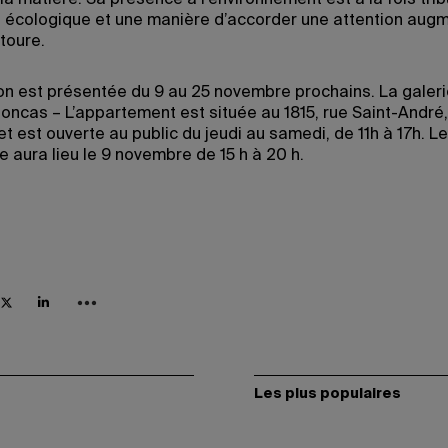
 la matière. Sa présence à l’environnement est à la fois trib
i écologique et une manière d’accorder une attention aug
ntoure.
ion est présentée du 9 au 25 novembre prochains. La galer
oncas – L’appartement est située au 1815, rue Saint-André,
t est ouverte au public du jeudi au samedi, de 11h à 17h. Le
 aura lieu le 9 novembre de 15 h à 20 h.
Les plus populaires