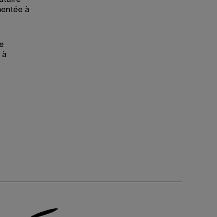
utaire
mentée à
ie
 à