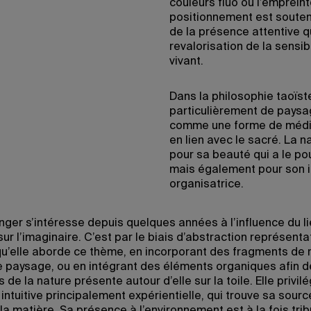
couleurs fluo ou l’emprein
positionnement est souten
de la présence attentive qu
revalorisation de la sensibi
vivant.
Dans la philosophie taoïste,
particulièrement de paysa
comme une forme de médit
en lien avec le sacré. La n
pour sa beauté qui a le pou
mais également pour son i
organisatrice.
nger s’intéresse depuis quelques années à l’influence du li
 sur l’imaginaire. C’est par le biais d’abstraction représenta
qu’elle aborde ce thème, en incorporant des fragments de ré
de paysage, ou en intégrant des éléments organiques afin d
 de la nature présente autour d’elle sur la toile. Elle privil
ntuitive principalement expérientielle, qui trouve sa sourc