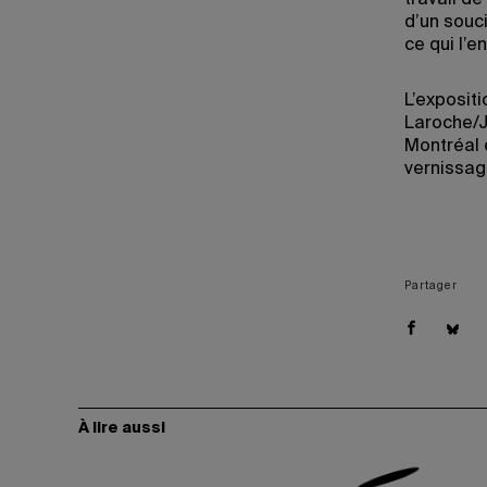
travail de
d’un souc
ce qui l’e
L’exposit
Laroche/J
Montréal e
vernissage
Partager
À lire aussi