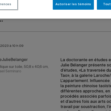
rences
Autoriser les témoins
Tout
TS
2023 à 10 h 09
La doctorante en études e
Julie Bélanger présente so
ylique sur toile, 50,8 x 40,6 cm,
d’études, «La traversée du 
ael Seminaro
Tao», à la galerie Laroche
L’appartement. Influencée 
la peinture chinoise taoïst
différentes approches, en 
procédés associés parfois
et d’autres fois aux arts 
travail par soustraction, l