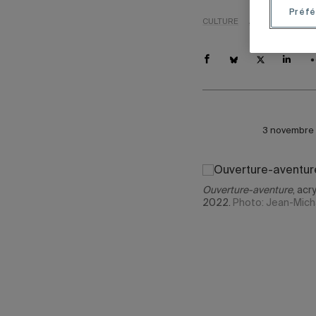
Préfé
CULTURE
ARTS
ÉTUDIAN
3 novembre 
Ouverture-aventure
, acr
2022.
Photo: Jean-Mich