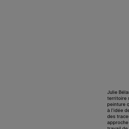
Julie Béla
territoire
peinture 
à l’idée 
des traces
approche i