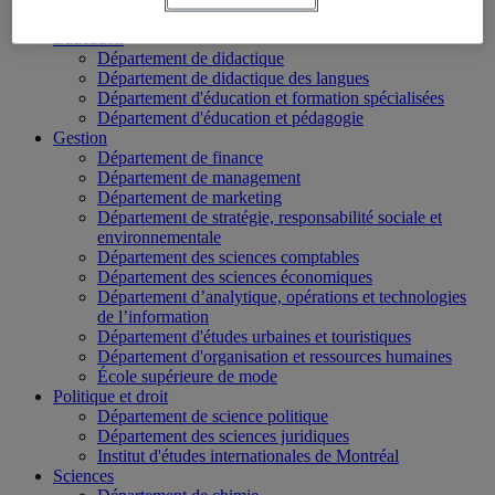
École des médias
Éducation
Département de didactique
Département de didactique des langues
Département d'éducation et formation spécialisées
Département d'éducation et pédagogie
Gestion
Département de finance
Département de management
Département de marketing
Département de stratégie, responsabilité sociale et
environnementale
Département des sciences comptables
Département des sciences économiques
Département d’analytique, opérations et technologies
de l’information
Département d'études urbaines et touristiques
Département d'organisation et ressources humaines
École supérieure de mode
Politique et droit
Département de science politique
Département des sciences juridiques
Institut d'études internationales de Montréal
Sciences