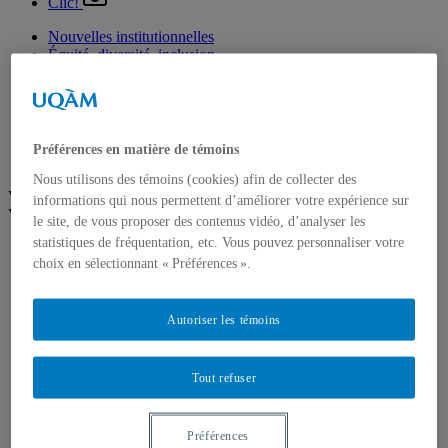
Clic!
Nouvelles institutionnelles
Équité, diversité, inclusion
Prix et distinctions
Étudiants
Diplômés
Enseignement
Nominations
Préférences en matière de témoins
Fondation de l’UQAM
Nous utilisons des témoins (cookies) afin de collecter des
Voir plus
informations qui nous permettent d’améliorer votre expérience sur
Voir moins
le site, de vous proposer des contenus vidéo, d’analyser les
statistiques de fréquentation, etc. Vous pouvez personnaliser votre
Arts
choix en sélectionnant « Préférences ».
Département de danse
Département de musique
Département d'études littéraires
Département d'histoire de l'art
Autoriser les témoins
École de design
École des arts visuels et médiatiques
École supérieure de théâtre
Tout refuser
Institut du patrimoine
Communication
Département de communication sociale et publique
Préférences
École de langues