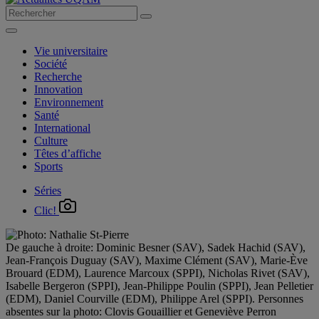
Vie universitaire
Société
Recherche
Innovation
Environnement
Santé
International
Culture
Têtes d’affiche
Sports
Séries
Clic!
De gauche à droite: Dominic Besner (SAV), Sadek Hachid (SAV),
Jean-François Duguay (SAV), Maxime Clément (SAV), Marie-Ève
Brouard (EDM), Laurence Marcoux (SPPI), Nicholas Rivet (SAV),
Isabelle Bergeron (SPPI), Jean-Philippe Poulin (SPPI), Jean Pelletier
(EDM), Daniel Courville (EDM), Philippe Arel (SPPI). Personnes
absentes sur la photo: Clovis Gouaillier et Geneviève Perron