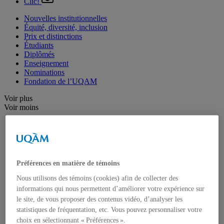
Clic!
Nouvelles institutionnelles
Équité, diversité, inclusion
Prix et distinctions
Étudiants
Diplômés
Enseignement
Nominations
Fondation de l’UQAM
Voir plus
Voir moins
Arts
Département de danse
Département de musique
Département d'études littéraires
Département d'histoire de l'art
Préférences en matière de témoins
École de design
École des arts visuels et médiatiques
Nous utilisons des témoins (cookies) afin de collecter des
École supérieure de théâtre
informations qui nous permettent d’améliorer votre expérience sur
Institut du patrimoine
le site, de vous proposer des contenus vidéo, d’analyser les
Communication
statistiques de fréquentation, etc. Vous pouvez personnaliser votre
Département de communication sociale et publique
choix en sélectionnant « Préférences ».
École de langues