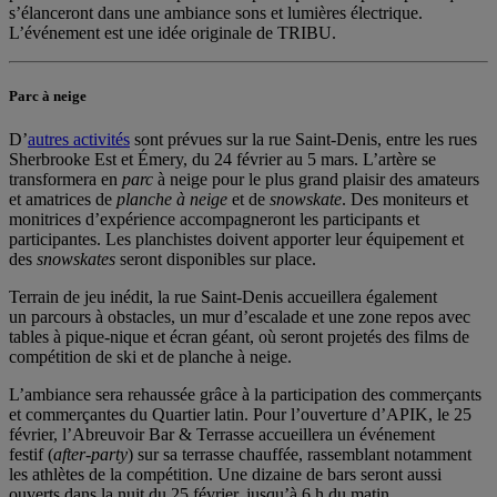
s’élanceront dans une ambiance sons et lumières électrique.
L’événement est une idée originale de TRIBU.
Parc à neige
D’
autres activités
sont prévues sur la rue Saint-Denis, entre les rues
Sherbrooke Est et Émery, du 24 février au 5 mars. L’artère se
transformera en
parc
à neige pour le plus grand plaisir des amateurs
et amatrices de
planche à neige
et de
snowskate
. Des moniteurs et
monitrices d’expérience accompagneront les participants et
participantes. Les planchistes doivent apporter leur équipement et
des
snowskates
seront disponibles sur place.
Terrain de jeu inédit, la rue Saint-Denis accueillera également
un parcours à obstacles, un mur d’escalade et une zone repos avec
tables à pique-nique et écran géant, où seront projetés des films de
compétition de ski et de planche à neige.
L’ambiance sera rehaussée grâce à la participation des commerçants
et commerçantes du Quartier latin. Pour l’ouverture d’APIK, le 25
février, l’Abreuvoir Bar & Terrasse accueillera un événement
festif (
after-party
) sur sa terrasse chauffée, rassemblant notamment
les athlètes de la compétition. Une dizaine de bars seront aussi
ouverts dans la nuit du 25 février, jusqu’à 6 h du matin.