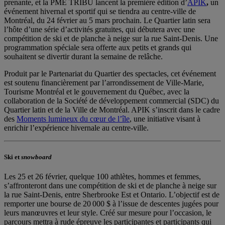
prenante, et la PME TRIBU lancent la première édition d’
APIK
,
un
événement hivernal et sportif qui se tiendra au centre-ville de
Montréal, du 24 février au 5 mars prochain. Le Quartier latin sera
l’hôte d’une série d’activités gratuites, qui débutera avec une
compétition de ski et de planche à neige sur la rue Saint-Denis. Une
programmation spéciale sera offerte aux petits et grands qui
souhaitent se divertir durant la semaine de relâche.
Produit par le Partenariat du Quartier des spectacles, cet événement
est soutenu financièrement par l’arrondissement de Ville-Marie,
Tourisme Montréal et le gouvernement du Québec, avec la
collaboration de la Société de développement commercial (SDC) du
Quartier latin et de la Ville de Montréal. APIK s’inscrit dans le cadre
des
Moments lumineux du cœur de l’île
, une initiative visant à
enrichir l’expérience hivernale au centre-ville.
Ski et
snowboard
Les 25 et 26 février, quelque 100 athlètes, hommes et femmes,
s’affronteront dans une compétition de ski et de planche à neige sur
la rue Saint-Denis, entre Sherbrooke Est et Ontario. L’objectif est de
remporter une bourse de 20 000 $ à l’issue de descentes jugées pour
leurs manœuvres et leur style. Créé sur mesure pour l’occasion, le
parcours mettra à rude épreuve les participantes et participants qui